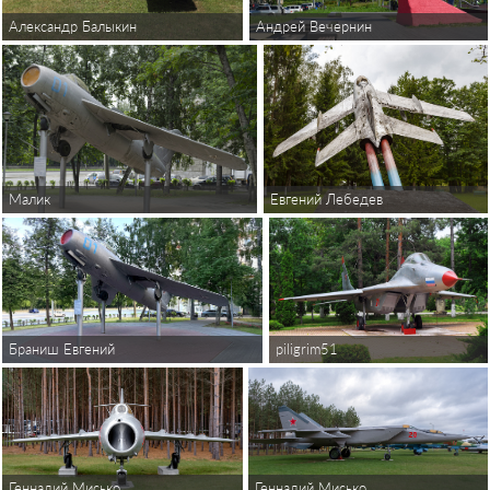
Андрей Вечернин
Александр Балыкин
Малик
Евгений Лебедев
piligrim51
Браниш Евгений
Геннадий Мисько
Геннадий Мисько