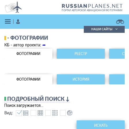
PLANES.NET
RUSSIAN
ПОРТАЛ АВТОРСКОЙ АВИАЦИОННОЙ ФОТОГРАФИИ
НАШИ САЙТЫ
- ФОТОГРАФИИ
Поиск фотографий
КБ - автор проекта:
➦
Поиск в реестре
Кратко
Подробно
ФОТОГРАФИИ
РЕЕСТР
СТА
ВОЙТИ
ФОТОГРАФИИ
ИСТОРИЯ
Р
ПОДРОБНЫЙ ПОИСК ↓
Поиск загружается...
ЗАРЕГИСТРИРОВАТЬСЯ
Вид:
ИСКАТЬ