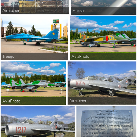
Airhitcher
Антон
AviaPhoto
Treugo
Airhitcher
AviaPhoto