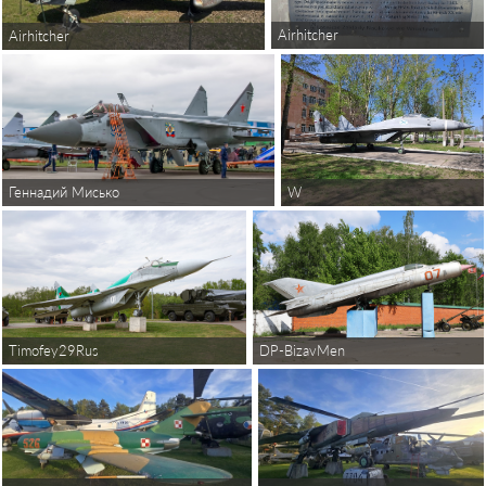
Airhitcher
Airhitcher
W
Геннадий Мисько
Timofey29Rus
DP-BizavMen