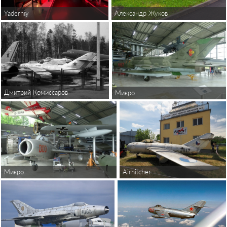
Александр Жуков
Yaderniy
Дмитрий Комиссаров
Микро
Airhitcher
Микро