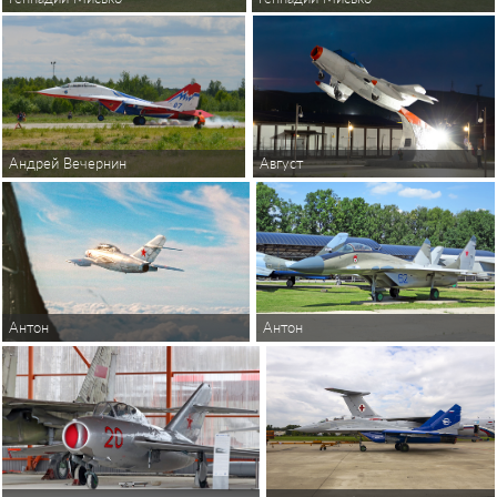
Андрей Вечернин
Август
Антон
Антон