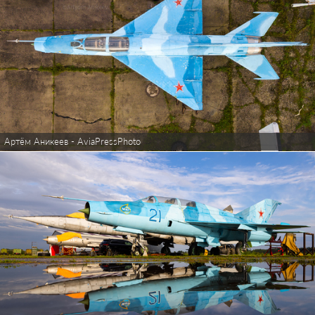
Артём Аникеев - AviaPressPhoto