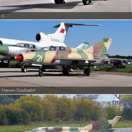
X
Максим Гольбрайхт