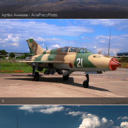
Артём Аникеев - AviaPressPhoto
X