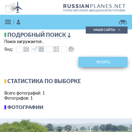
PLANES.NET
RUSSIAN
ПОРТАЛ АВТОРСКОЙ АВИАЦИОННОЙ ФОТОГРАФИИ
НАШИ САЙТЫ
ПОДРОБНЫЙ ПОИСК ↓
Поиск фотографий
Поиск загружается...
Поиск в реестре
Вид:
Кратко
Подробно
ВОЙТИ
ИСКАТЬ
СТАТИСТИКА ПО ВЫБОРКЕ
Всего фотографий: 1
Фотографов: 1
ФОТОГРАФИИ
ЗАРЕГИСТРИРОВАТЬСЯ