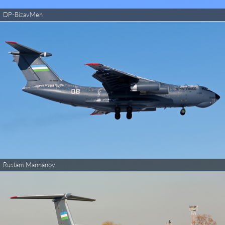
DP-BizavMen
Rustam Mannanov