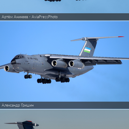
Артём Аникеев - AviaPressPhoto
Александр Гришин