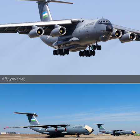
Абдулмалик