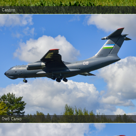
Сардор
Глеб Салко