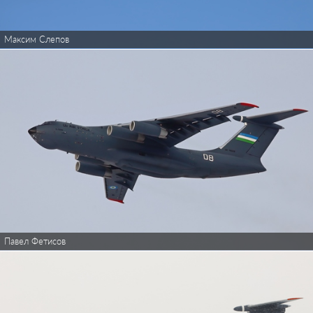
Максим Слепов
Павел Фетисов