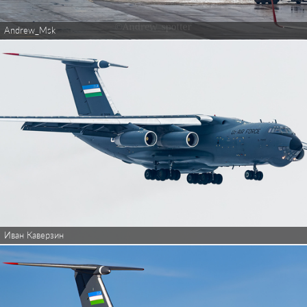
Andrew_Msk
Иван Каверзин