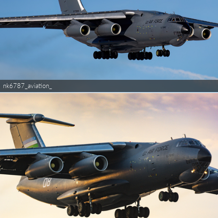
nk6787_aviation_