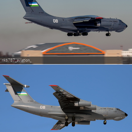
nk6787_aviation_