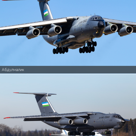
Абдулмалик