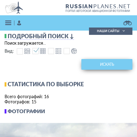
PLANES.NET
RUSSIAN
ПОРТАЛ АВТОРСКОЙ АВИАЦИОННОЙ ФОТОГРАФИИ
НАШИ САЙТЫ
ПОДРОБНЫЙ ПОИСК ↓
Поиск фотографий
Поиск загружается...
Поиск в реестре
Вид:
Кратко
Подробно
ВОЙТИ
ИСКАТЬ
СТАТИСТИКА ПО ВЫБОРКЕ
Всего фотографий: 16
Фотографов: 15
ФОТОГРАФИИ
ЗАРЕГИСТРИРОВАТЬСЯ