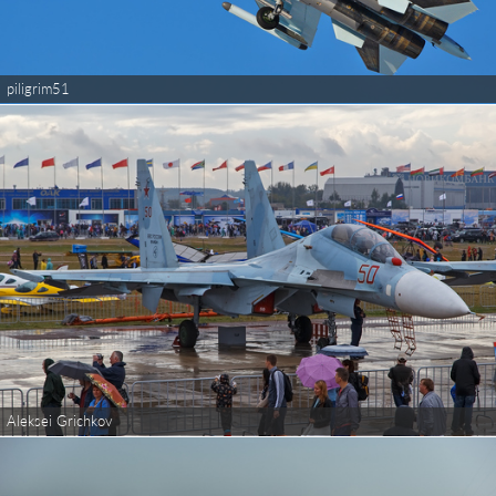
piligrim51
Aleksei Grichkov