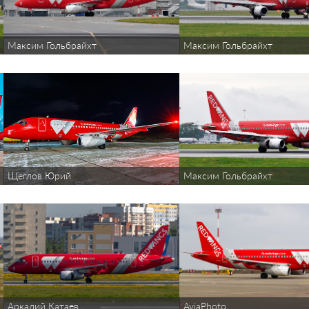
Максим Гольбрайхт
Максим Гольбрайхт
Щеглов Юрий
Максим Гольбрайхт
Аркадий Катаев
AviaPhoto