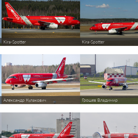
Kira-Spotter
Kira-Spotter
Александр Кулакович
Грошев Владимир