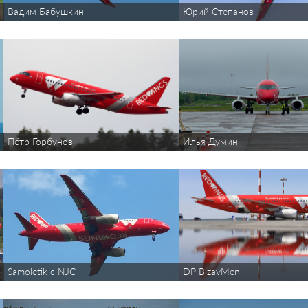
Вадим Бабушкин
Юрий Степанов
Пётр Горбунов
Илья Думин
Samoletik с NJC
DP-BizavMen