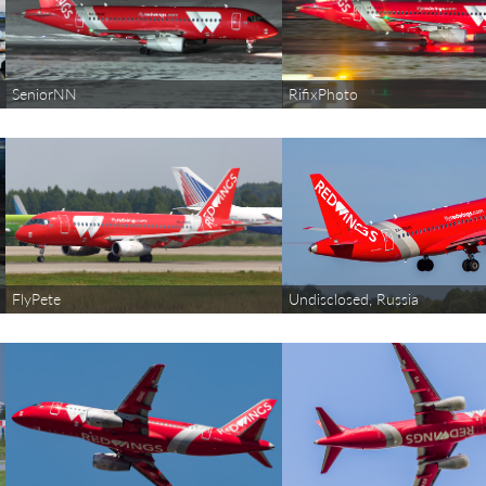
SeniorNN
RifixPhoto
FlyPete
Undisclosed, Russia