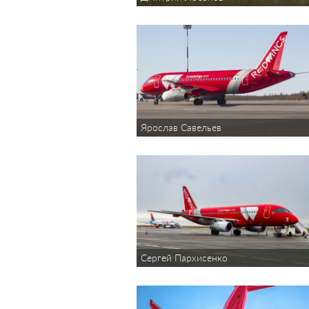
Ярослав Савельев
Сергей Пархисенко