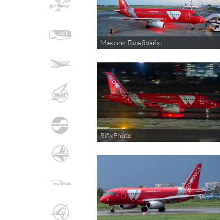
Максим Гольбрайхт
RifixPhoto