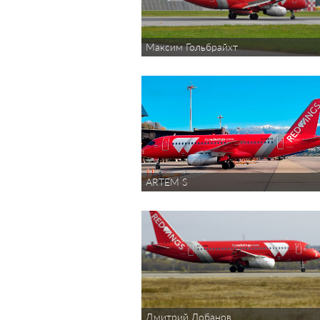
Максим Гольбрайхт
ARTEM S
Дмитрий Лобанов