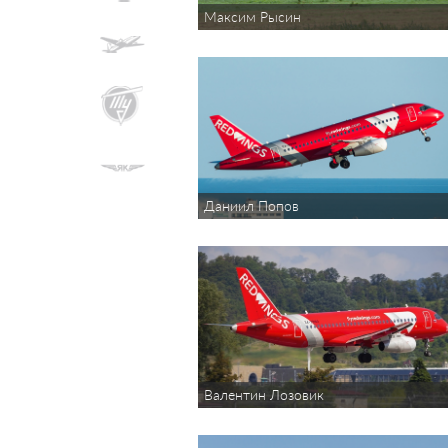
Максим Рысин
Даниил Попов
Валентин Лозовик