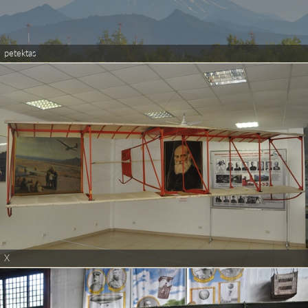
petektas
X