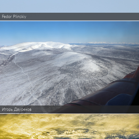
Fedor Plinskiy
Игорь Двуреков