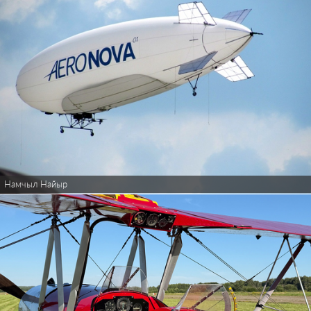
Намчыл Найыр