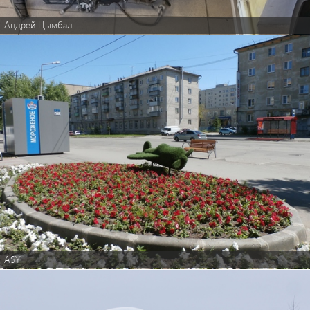
Андрей Цымбал
ASY