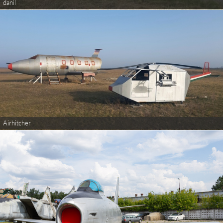
danil
Airhitcher