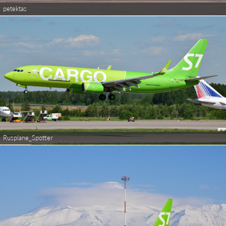
petektas
Rusplane_Spotter