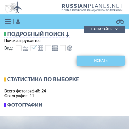
PLANES.NET
RUSSIAN
ПОРТАЛ АВТОРСКОЙ АВИАЦИОННОЙ ФОТОГРАФИИ
НАШИ САЙТЫ
ПОДРОБНЫЙ ПОИСК ↓
Поиск фотографий
Поиск загружается...
Поиск в реестре
Вид:
Кратко
Подробно
ВОЙТИ
ИСКАТЬ
СТАТИСТИКА ПО ВЫБОРКЕ
Всего фотографий: 24
Фотографов: 11
ФОТОГРАФИИ
ЗАРЕГИСТРИРОВАТЬСЯ