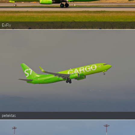
ExFly
petektas