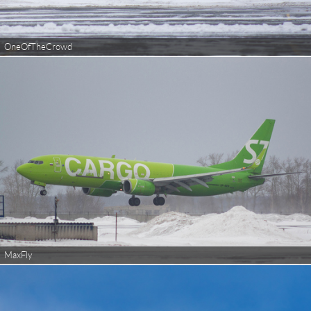
OneOfTheCrowd
MaxFly