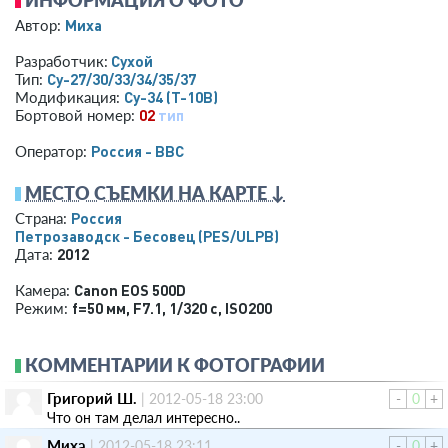
ИНФОРМАЦИЯ О ФОТО
Миха
Автор:
Сухой
Разработчик:
Су-27/30/33/34/35/37
Тип:
Су-34 (Т-10В)
Модификация:
02
тип
Бортовой номер:
Россия - ВВС
Оператор:
МЕСТО СЪЕМКИ НА КАРТЕ ↓
Россия
Страна:
Петрозаводск - Бесовец
(PES/ULPB)
2012
Дата:
Canon EOS 500D
Камера:
f=50 мм
,
F7.1
,
1/320 с
,
ISO200
Режим:
КОММЕНТАРИИ К ФОТОГРАФИИ
Григорий Ш.
|
2012-05-18 23:00
-
0
+
Что он там делал интересно..
Миха
|
2012-05-18 23:11
-
0
+