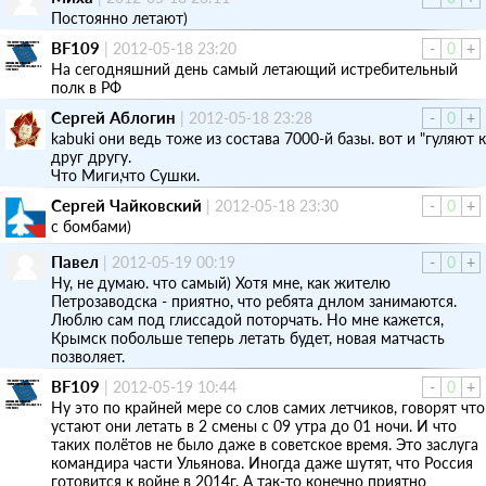
Постоянно летают)
BF109
|
2012-05-18 23:20
-
0
+
На сегодняшний день самый летающий истребительный
полк в РФ
Сергей Аблогин
|
2012-05-18 23:28
-
0
+
kabuki они ведь тоже из состава 7000-й базы. вот и "гуляют к
друг другу.
Что Миги,что Сушки.
Сергей Чайковский
|
2012-05-18 23:30
-
0
+
с бомбами)
Павел
|
2012-05-19 00:19
-
0
+
Ну, не думаю. что самый) Хотя мне, как жителю
Петрозаводска - приятно, что ребята днлом занимаются.
Люблю сам под глиссадой поторчать. Но мне кажется,
Крымск побольше теперь летать будет, новая матчасть
позволяет.
BF109
|
2012-05-19 10:44
-
0
+
Ну это по крайней мере со слов самих летчиков, говорят что
устают они летать в 2 смены с 09 утра до 01 ночи. И что
таких полётов не было даже в советское время. Это заслуга
командира части Ульянова. Иногда даже шутят, что Россия
готовится к войне в 2014г. А так-то конечно приятно