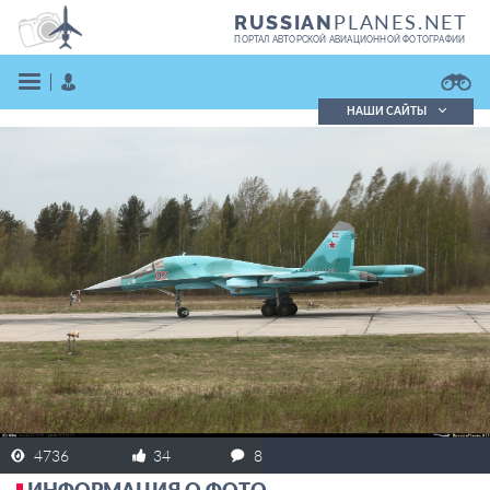
PLANES.NET
RUSSIAN
ПОРТАЛ АВТОРСКОЙ АВИАЦИОННОЙ ФОТОГРАФИИ
НАШИ САЙТЫ
Поиск фотографий
Поиск в реестре
Кратко
Подробно
ВОЙТИ
ЗАРЕГИСТРИРОВАТЬСЯ
4736
34
8