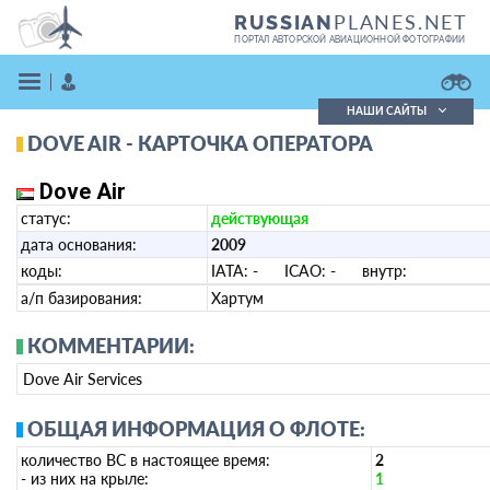
PLANES.NET
RUSSIAN
ПОРТАЛ АВТОРСКОЙ АВИАЦИОННОЙ ФОТОГРАФИИ
НАШИ САЙТЫ
DOVE AIR - КАРТОЧКА ОПЕРАТОРА
Поиск фотографий
Поиск в реестре
Dove Air
Кратко
Подробно
статус:
действующая
ВОЙТИ
дата основания:
2009
коды:
IATA:
-
ICAO:
-
внутр:
а/п базирования:
Хартум
КОММЕНТАРИИ:
Dove Air Services
ЗАРЕГИСТРИРОВАТЬСЯ
ОБЩАЯ ИНФОРМАЦИЯ О ФЛОТЕ:
количество ВС в настоящее время:
2
- из них на крыле:
1