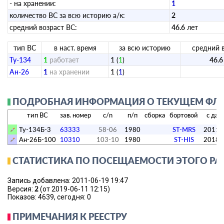
- на хранении:
1
количество ВС за всю историю а/к:
2
средний возраст ВС:
46.6
лет
тип ВС
в наст. время
за всю историю
средний 
Ту-134
1
работает
1
(
1
)
46.6
Ан-26
1
на хранении
1
(
1
)
ПОДРОБНАЯ ИНФОРМАЦИЯ О ТЕКУЩЕМ ФЛОТ
тип ВС
зав. номер
c/n
п/п
сборка
бортовой
с дат
Ту-134Б-3
63333
58-06
1980
ST-MRS
2011.
Ан-26Б-100
10310
103-10
1980
ST-HIS
2018
СТАТИСТИКА ПО ПОСЕЩАЕМОСТИ ЭТОГО РА
Запись добавлена: 2011-06-19 19:47
2
Версия:
(от 2019-06-11 12:15)
Показов: 4639, сегодня: 0
ПРИМЕЧАНИЯ К РЕЕСТРУ