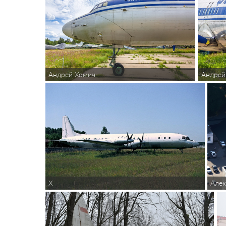
Андрей Хомич
Андрей
X
Але