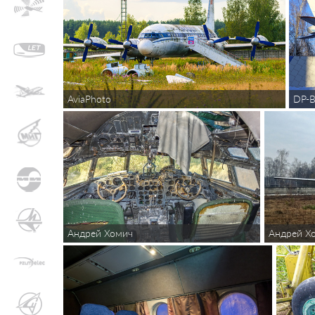
AviaPhoto
DP-B
Андрей Хомич
Андрей Х