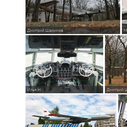
M
Дмитрий Шалимов
Дмитрий 
Илья Н