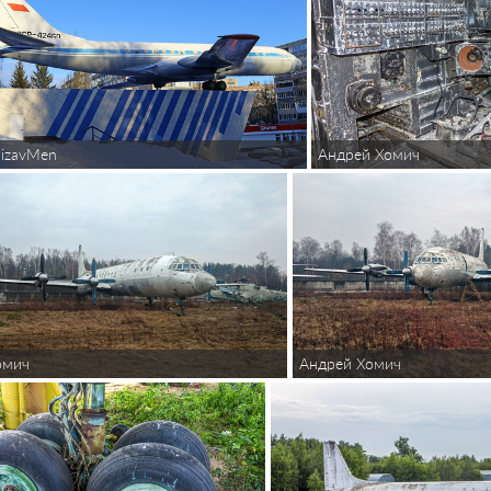
izavMen
Андрей Хомич
омич
Андрей Хомич