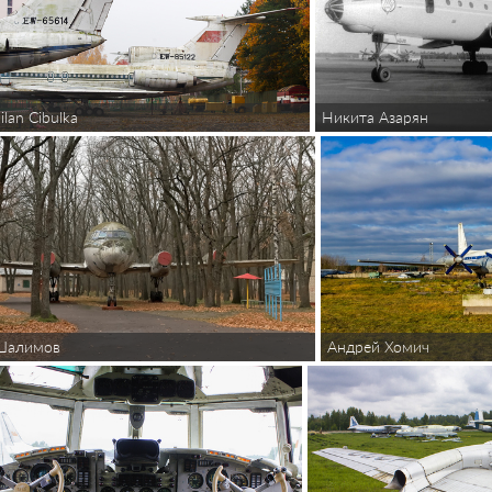
Никита Азарян
ilan Cibulka
Шалимов
Андрей Хомич