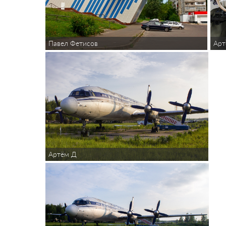
Арт
Павел Фетисов
Артём Д