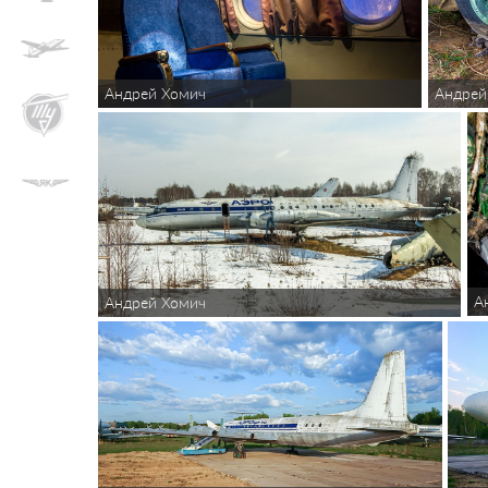
Андрей Хомич
Андрей
А
Андрей Хомич