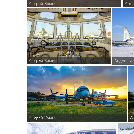
Андрей Хомич
Анд
Андрей Хомич
Андрей Х
Андрей Хомич
А