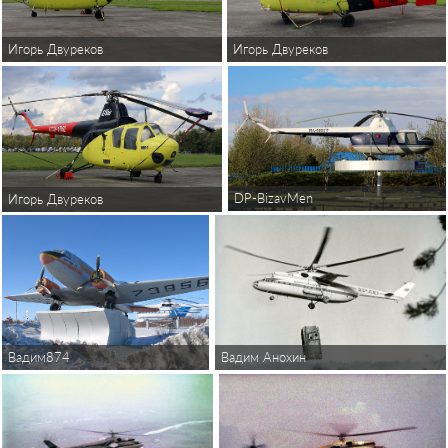
Игорь Двуреков
Игорь Двуреков
DP-BizavMen
Игорь Двуреков
Вадим Анохин
Вадим874