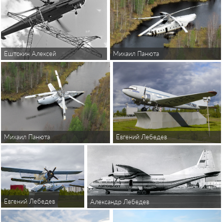
Ештокин Алексей
Михаил Панюта
Евгений Лебедев
Михаил Панюта
Евгений Лебедев
Александр Лебедев