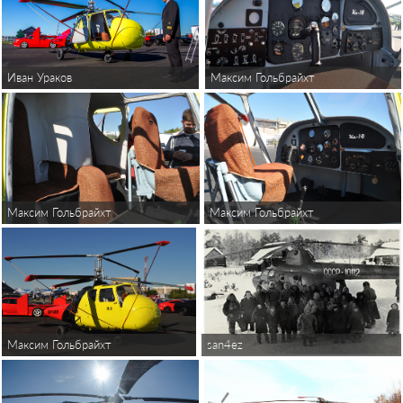
Иван Ураков
Максим Гольбрайхт
Максим Гольбрайхт
Максим Гольбрайхт
Максим Гольбрайхт
san4ez