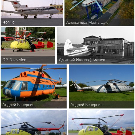
leon_id
Александра Мартыщук
DP-BizavMen
Дмитрий Иванов (Нижневартовск)(Шереме
Андрей Вечернин
Андрей Вечернин