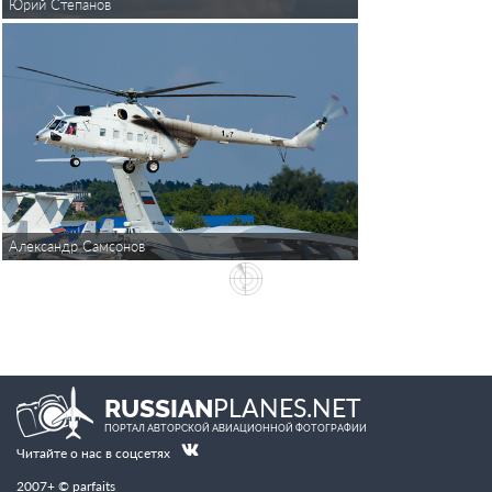
Юрий Степанов
Александр Самсонов
PLANES.NET
RUSSIAN
ПОРТАЛ АВТОРСКОЙ АВИАЦИОННОЙ ФОТОГРАФИИ
Читайте о нас в соцсетях
2007+ © parfaits