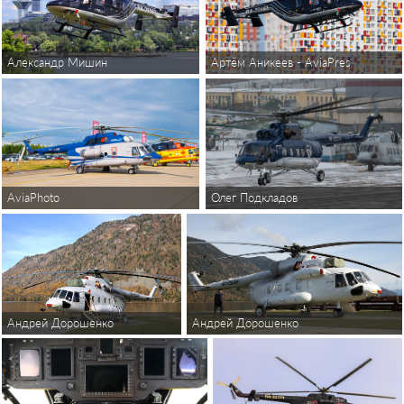
Александр Мишин
Артём Аникеев - AviaPressPhoto
AviaPhoto
Олег Подкладов
Андрей Дорошенко
Андрей Дорошенко