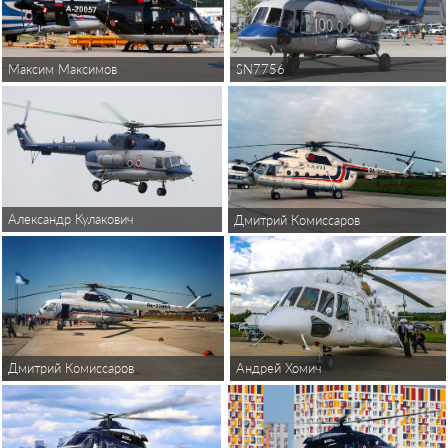
Максим Максимов
SN7756
Александр Кулакович
Дмитрий Комиссаров
Андрей Хомич
Дмитрий Комиссаров