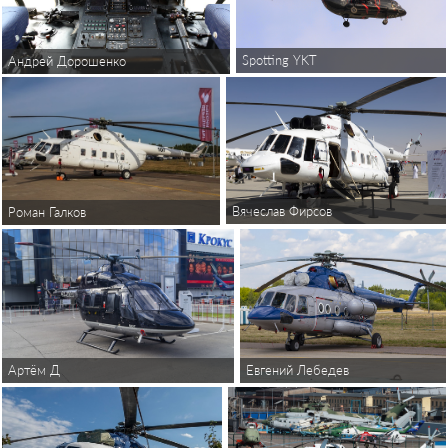
Spotting YKT
Андрей Дорошенко
Вячеслав Фирсов
Роман Галков
Артём Д
Евгений Лебедев