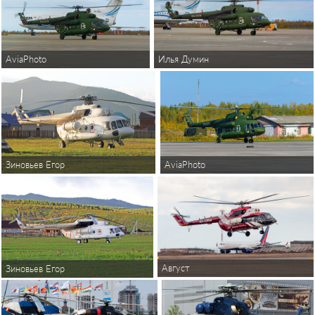
AviaPhoto
Илья Думин
Зиновьев Егор
AviaPhoto
Август
Зиновьев Егор