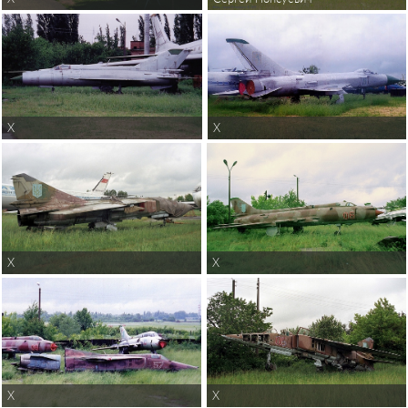
X
X
X
X
X
X