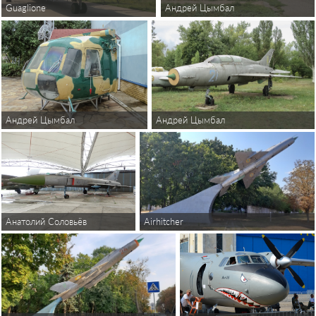
Guaglione
Андрей Цымбал
Андрей Цымбал
Андрей Цымбал
Airhitcher
Анатолий Соловьёв