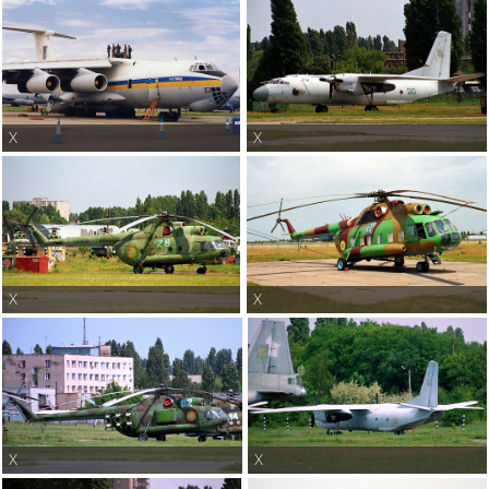
X
X
X
X
X
X