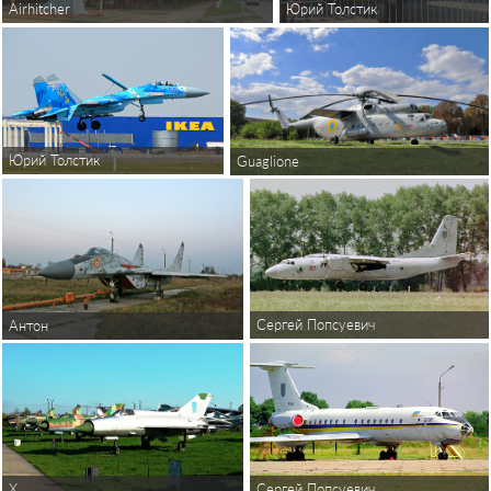
Юрий Толстик
Airhitcher
Юрий Толстик
Guaglione
Сергей Попсуевич
Антон
X
Сергей Попсуевич