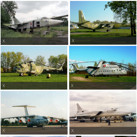
X
X
X
X
X
X