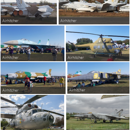
Airhitcher
Airhitcher
Airhitcher
Airhitcher
Airhitcher
Airhitcher