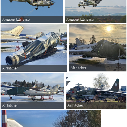
Андрей Шматко
Андрей Шматко
Airhitcher
Airhitcher
Airhitcher
Airhitcher