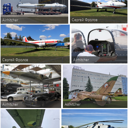
Сергей Фролов
Airhitcher
Airhitcher
Сергей Фролов
Airhitcher
Airhitcher