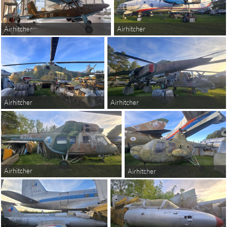
Airhitcher
Airhitcher
Airhitcher
Airhitcher
Airhitcher
Airhitcher