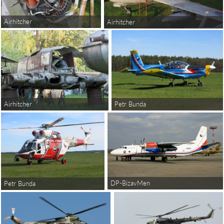
Airhitcher
Airhitcher
Petr Bunda
Airhitcher
DP-BizavMen
Petr Bunda