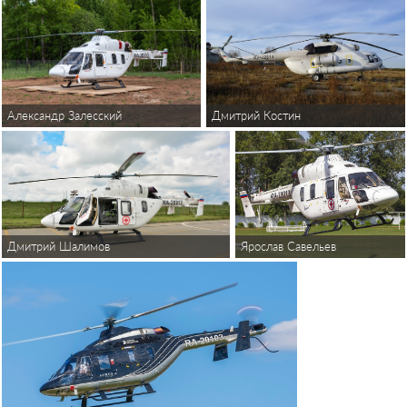
Александр Залесский
Дмитрий Костин
Ярослав Савельев
Дмитрий Шалимов