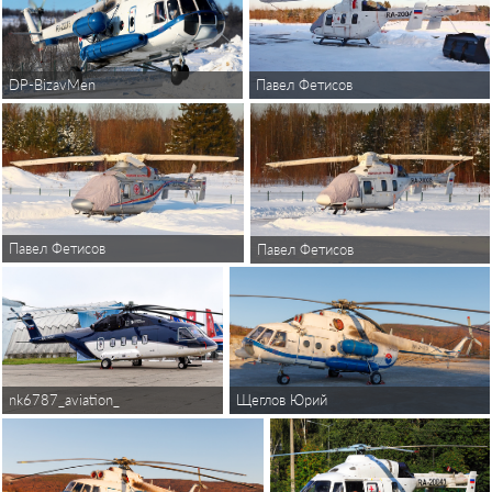
Павел Фетисов
DP-BizavMen
Павел Фетисов
Павел Фетисов
Щеглов Юрий
nk6787_aviation_