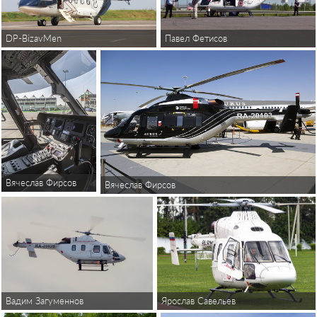
DP-BizavMen
Павел Фетисов
Вячеслав Фирсов
Вячеслав Фирсов
Вадим Загуменнов
Ярослав Савельев