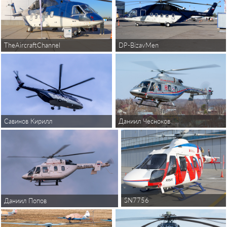
TheAircraftChannel
DP-BizavMen
Савинов Кирилл
Даниил Чесноков
SN7756
Даниил Попов