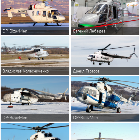
DP-BizavMen
Евгений Лебедев
Владислав Колесниченко
Данил Тарасов
DP-BizavMen
DP-BizavMen