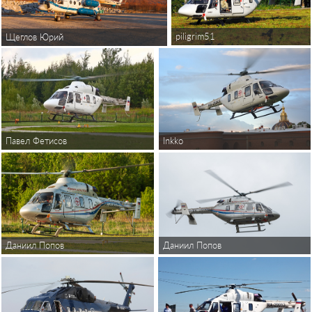
piligrim51
Щеглов Юрий
Павел Фетисов
Inkko
Даниил Попов
Даниил Попов