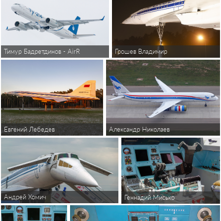
Тимур Бадретдинов - AirReview
Грошев Владимир
Александр Николаев
Евгений Лебедев
Андрей Хомич
Геннадий Мисько