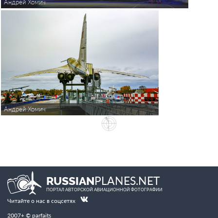
Андрей Хомич
Андрей Хомич
PLANES.NET
RUSSIAN
ПОРТАЛ АВТОРСКОЙ АВИАЦИОННОЙ ФОТОГРАФИИ
Читайте о нас в соцсетях
2007+ © parfaits