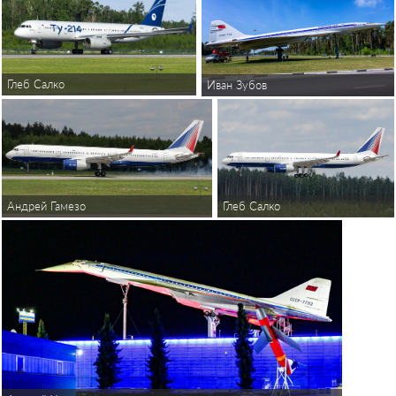
Глеб Салко
Иван Зубов
Глеб Салко
Андрей Гамезо