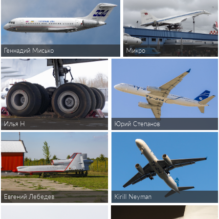
Микро
Геннадий Мисько
Илья Н
Юрий Степанов
Евгений Лебедев
Kirill Neyman