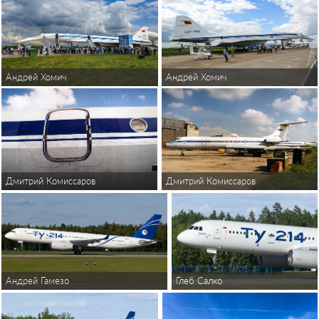
Андрей Хомич
Андрей Хомич
Дмитрий Комиссаров
Дмитрий Комиссаров
Глеб Салко
Андрей Гамезо