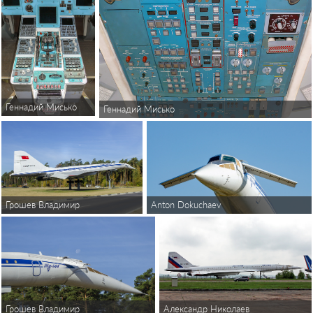
Геннадий Мисько
Геннадий Мисько
Anton Dokuchaev
Грошев Владимир
Грошев Владимир
Александр Николаев