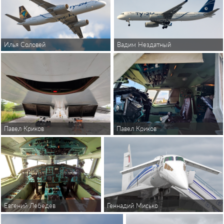
Илья Соловей
Вадим Нездатный
Павел Криков
Павел Криков
Евгений Лебедев
Геннадий Мисько