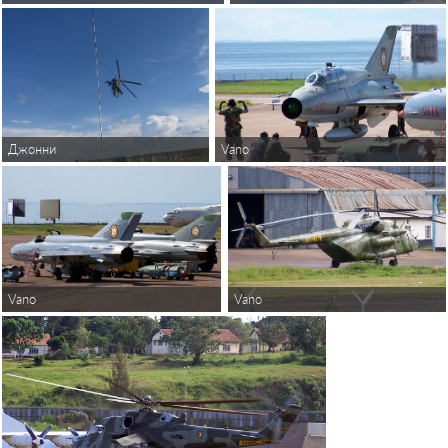
Vano
Джонни
Vano
Vano