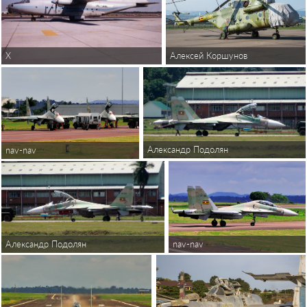
X
Алексей Коршунов
Александр Подолян
nav-nav
Александр Подолян
nav-nav