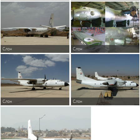
Слон
Слон
Слон
Слон