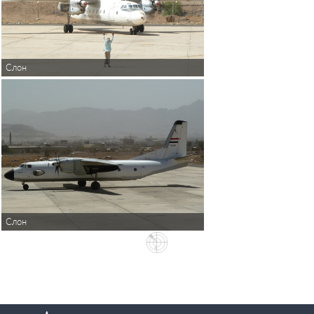
Слон
Слон