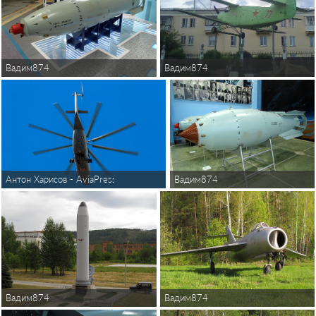
Вадим874
Вадим874
Вадим874
Антон Харисов - AviaPressPhoto
Вадим874
Вадим874