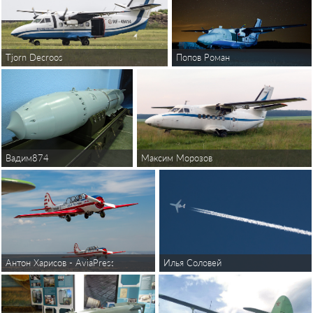
Tjorn Decroos
Попов Роман
Вадим874
Максим Морозов
Илья Соловей
Антон Харисов - AviaPressPhoto