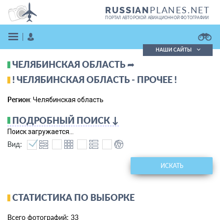
PLANES.NET
RUSSIAN
ПОРТАЛ АВТОРСКОЙ АВИАЦИОННОЙ ФОТОГРАФИИ
НАШИ САЙТЫ
ЧЕЛЯБИНСКАЯ ОБЛАСТЬ ➦
Поиск фотографий
Поиск в реестре
! ЧЕЛЯБИНСКАЯ ОБЛАСТЬ - ПРОЧЕЕ !
Кратко
Подробно
Регион
: Челябинская область
ВОЙТИ
ПОДРОБНЫЙ ПОИСК ↓
Поиск загружается...
Вид:
ИСКАТЬ
ЗАРЕГИСТРИРОВАТЬСЯ
СТАТИСТИКА ПО ВЫБОРКЕ
Всего фотографий: 33