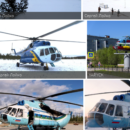
й Лойко
Сергей Лойко
ергей Лойко
YARYCK