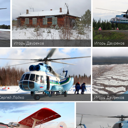
Игорь Двуреков
Игорь Двуреков
Игорь Двуреков
Сергей Лойко