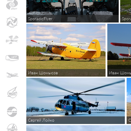
SporadicFlyer
Spor
Иван Шом
Иван Шомысов
Сергей Лойко
С