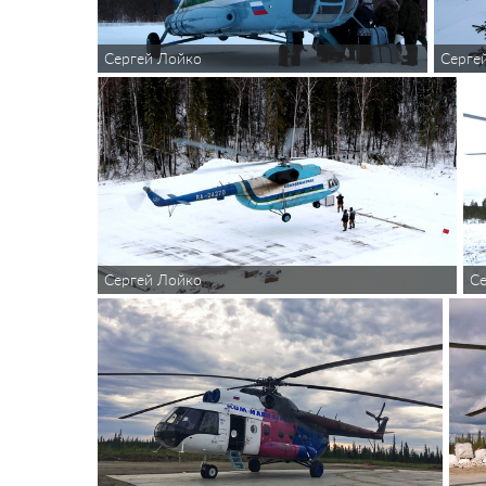
Серге
Сергей Лойко
С
Сергей Лойко