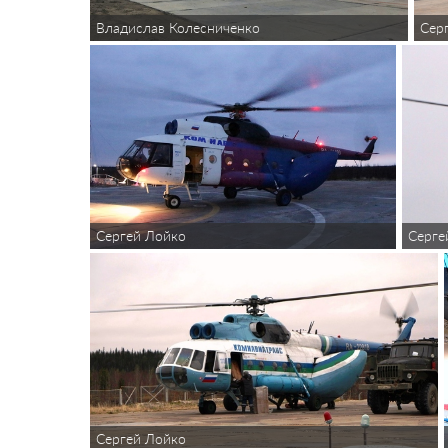
Владислав Колесниченко
Сер
Сергей Лойко
Серге
Сергей Лойко