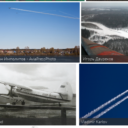
н Имполитов - AviaPressPhoto
Игорь Двуреков
Vladimir Karlov
ad