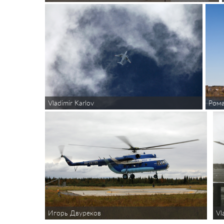
Vladimir Karlov
Рома
Игорь Двуреков
Vl