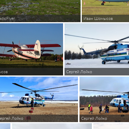
adicFlyer
Иван Шомысов
Сергей Лойко
ысов
ергей Лойко
Сергей Лойко