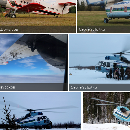
 Шомысов
Сергей Лойко
вуреков
Сергей Лойко