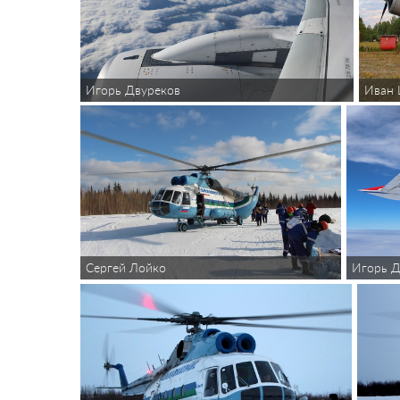
Игорь Двуреков
Иван
Сергей Лойко
Игорь Д