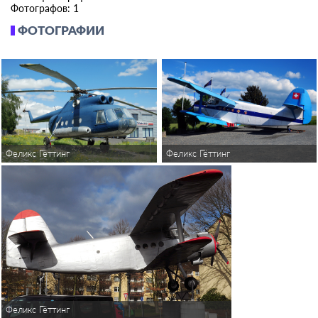
Фотографов: 1
ФОТОГРАФИИ
Феликс Гёттинг
Феликс Гёттинг
Феликс Гёттинг