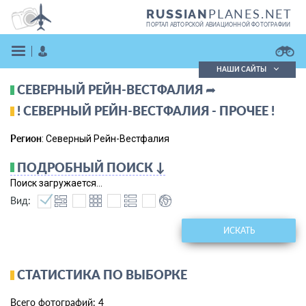
PLANES.NET
RUSSIAN
ПОРТАЛ АВТОРСКОЙ АВИАЦИОННОЙ ФОТОГРАФИИ
НАШИ САЙТЫ
СЕВЕРНЫЙ РЕЙН-ВЕСТФАЛИЯ ➦
Поиск фотографий
Поиск в реестре
! СЕВЕРНЫЙ РЕЙН-ВЕСТФАЛИЯ - ПРОЧЕЕ !
Кратко
Подробно
Регион
: Северный Рейн-Вестфалия
ВОЙТИ
ПОДРОБНЫЙ ПОИСК ↓
Поиск загружается...
Вид:
ИСКАТЬ
ЗАРЕГИСТРИРОВАТЬСЯ
СТАТИСТИКА ПО ВЫБОРКЕ
Всего фотографий: 4