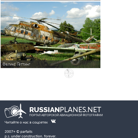
Феликс Гёттинг
PLANES.NET
RUSSIAN
ПОРТАЛ АВТОРСКОЙ АВИАЦИОННОЙ ФОТОГРАФИИ
Читайте о нас в соцсетях
2007+ © parfaits
p.s. under construction. forever.