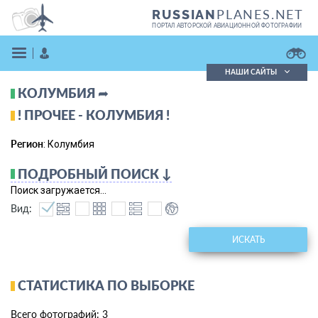
PLANES.NET
RUSSIAN
ПОРТАЛ АВТОРСКОЙ АВИАЦИОННОЙ ФОТОГРАФИИ
НАШИ САЙТЫ
КОЛУМБИЯ ➦
Поиск фотографий
Поиск в реестре
! ПРОЧЕЕ - КОЛУМБИЯ !
Кратко
Подробно
Регион
: Колумбия
ВОЙТИ
ПОДРОБНЫЙ ПОИСК ↓
Поиск загружается...
Вид:
ИСКАТЬ
ЗАРЕГИСТРИРОВАТЬСЯ
СТАТИСТИКА ПО ВЫБОРКЕ
Всего фотографий: 3