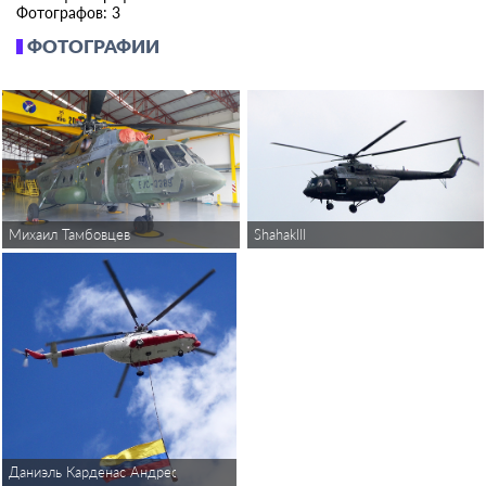
Фотографов: 3
ФОТОГРАФИИ
Михаил Тамбовцев
ShahakIII
Даниэль Карденас Андрес Гальвес