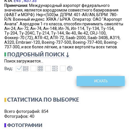
КТА
:
E45°, N37.35°
Примечания
: Международный аэропорт федерального
значения, является аэродромом совместного базирования
(ФАВТ и МОРФ). Нкр=(500)м. ДПРМ: 401-AR/AN; БПРМ: 780-
R/N. Военный индекс: XRKA / ЬРКА. Оператор: ОАО "Аэропорт
Анапа". Аэродром 1-го класса, способен принимать самолёты
Ан-24, Ан-72, Ан-74, Ан-148, Ил-76, Ил-114, Ту-134, Ту-154,
Ту-204, Ту-204С, Ту-214, Ту-144, Як-40, Як-42, СRJ-100,
Фоккер-70 (72), ATR-42, ATR-72, Saab-2000, Saab-340B, A319,
A320, Embraer-120, Boeing-737-500, Boeing-737-400, Boeing-
737-300, и все более лёгкие, а также вертолёты всех типов.
ПОДРОБНЫЙ ПОИСК ↓
Поиск загружается...
Вид:
ИСКАТЬ
СТАТИСТИКА ПО ВЫБОРКЕ
Всего фотографий: 854
Фотографов: 40
ФОТОГРАФИИ