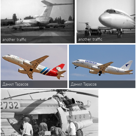
another traffic
another traffic
Данил Тарасов
Данил Тарасов