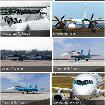
Александр Лебедев
Руслан Денисов
Евгений Лебедев
Игорь Двуреков
Евгений Лебедев
Александр Лебедев