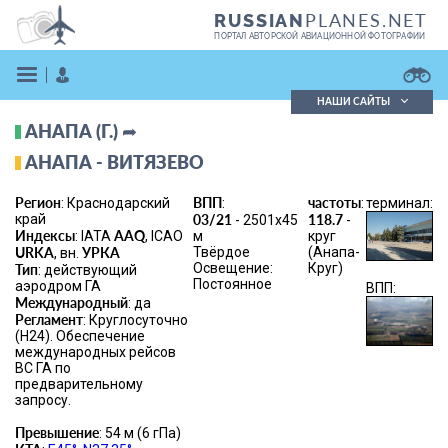
PLANES.NET
RUSSIAN
ПОРТАЛ АВТОРСКОЙ АВИАЦИОННОЙ ФОТОГРАФИИ
НАШИ САЙТЫ
АНАПА (Г.) ➦
Поиск фотографий
Поиск в реестре
АНАПА - ВИТЯЗЕВО
Кратко
Подробно
Регион
ВПП
частоты
: Краснодарский
:
:
терминал:
ВОЙТИ
край
03/21
118.7
- 2501x45
-
Индексы
AAQ
: IATA
, ICAO
м
круг
URKA
УРКА
Твёрдое
(Анапа-
, вн.
Освещение:
Круг)
Тип
: действующий
Постоянное
аэродром ГА
ВПП:
Международный
: да
Регламент
: Круглосуточно
(Н24). Обеспечение
международных рейсов
ВС ГА по
ЗАРЕГИСТРИРОВАТЬСЯ
предварительному
запросу.
Превышение
: 54 м (6 гПа)