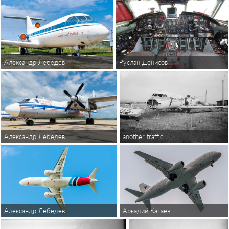
Александр Лебедев
Руслан Денисов
Александр Лебедев
another traffic
Александр Лебедев
Аркадий Катаев