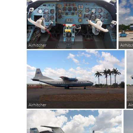
Airhitcher
Airhitc
Airhitcher
Ai