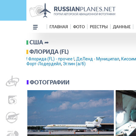
PLANES.NET
RUSSIAN
ПОРТАЛ АВТОРСКОЙ АВИАЦИОННОЙ ФОТОГРАФИИ
ГЛАВНАЯ
ФОТО
РЕЕСТРЫ
ДАННЫЕ
США ➦
ФЛОРИДА (FL)
! Флорида (FL) - прочее !
,
ДеЛенд - Муниципал
,
Киссимм
Форт-Лодердейл
,
Эглин (а/б)
ФОТОГРАФИИ