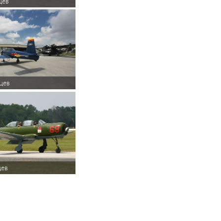
цев
цев
цев