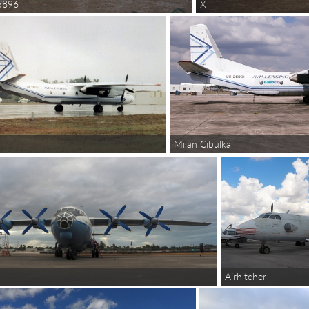
X
5896
Milan Cibulka
Airhitcher