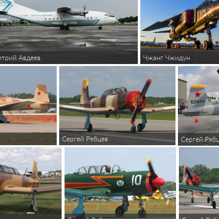
трий Авдеев
Чжанг Чжидун
Сергей Рябцев
Сергей Ряб