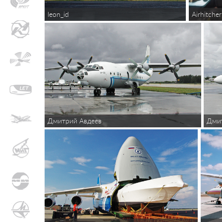
Airhitcher
leon_id
Дмитрий Авдеев
Дми