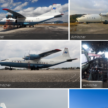
her
Airhitcher
rhitcher
Airhitcher