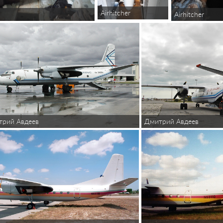
Airhitcher
Airhitcher
трий Авдеев
Дмитрий Авдеев