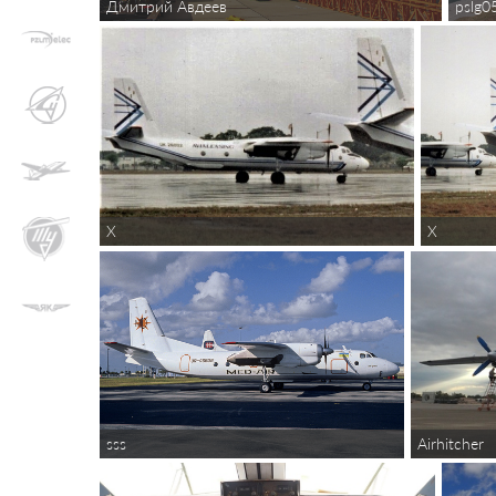
Дмитрий Авдеев
pslg0
X
X
Airhitcher
sss