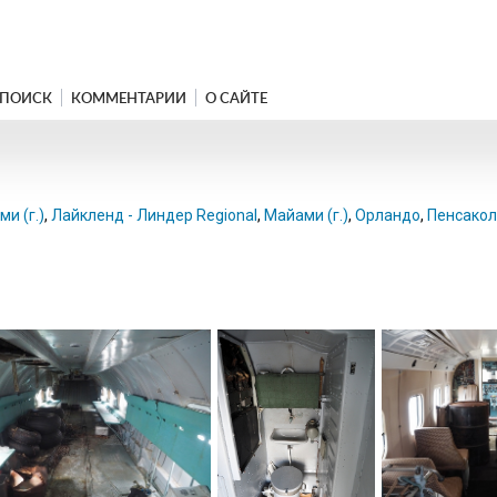
ПОИСК
КОММЕНТАРИИ
О САЙТЕ
и (г.)
,
Лайкленд - Линдер Regional
,
Майами (г.)
,
Орландо
,
Пенсакол