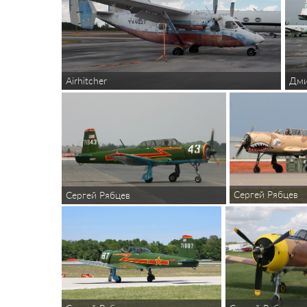
Дми
Airhitcher
Сергей Рябцев
Сергей Рябцев