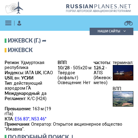
PLANES.NET
RUSSIAN
ПОРТАЛ АВТОРСКОЙ АВИАЦИОННОЙ ФОТОГРАФИИ
НАШИ САЙТЫ
ИЖЕВСК (Г.) ➦
Поиск фотографий
Поиск в реестре
ИЖЕВСК
Кратко
Подробно
Регион
ВПП
частоты
: Удмуртская
:
:
терминал:
ВОЙТИ
республика
10/28
126.2
- 505x20 м
-
Индексы
IJK
: IATA
, ICAO
Твёрдое
ATIS
USII
УСИИ
(асфальт)
(Ижевск-
, вн.
Освещение: Нет
метео)
Тип
: действующий
аэродром ГА
ВПП:
Международный
: да
Регламент
: К/С (Н24)
Превышение
: 163 м (19
ЗАРЕГИСТРИРОВАТЬСЯ
гПа)
КТА
:
E56.83°, N53.46°
Примечания
: Оператор: Открытое акционерное общество
"Ижавиа".
ПОДРОБНЫЙ ПОИСК ↓