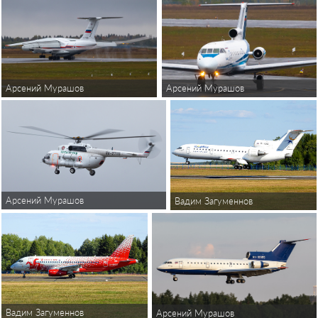
Арсений Мурашов
Арсений Мурашов
Арсений Мурашов
Вадим Загуменнов
Вадим Загуменнов
Арсений Мурашов