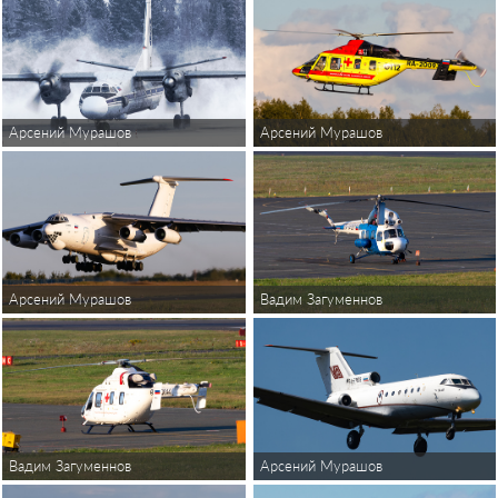
Арсений Мурашов
Арсений Мурашов
Арсений Мурашов
Вадим Загуменнов
Вадим Загуменнов
Арсений Мурашов