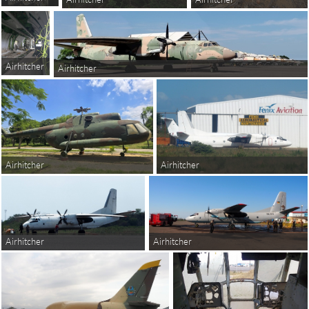
Airhitcher
Airhitcher
Airhitcher
Airhitcher
Airhitcher
Airhitcher