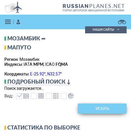
PLANES.NET
RUSSIAN
ПОРТАЛ АВТОРСКОЙ АВИАЦИОННОЙ ФОТОГРАФИИ
НАШИ САЙТЫ
МОЗАМБИК ➦
Поиск фотографий
Поиск в реестре
МАПУТО
Кратко
Подробно
Регион
: Мозамбик
ВОЙТИ
Индексы
MPM
FQMA
: IATA
, ICAO
Координаты
:
E-25.92°, N32.57°
ПОДРОБНЫЙ ПОИСК ↓
Поиск загружается...
Вид:
ЗАРЕГИСТРИРОВАТЬСЯ
ИСКАТЬ
СТАТИСТИКА ПО ВЫБОРКЕ