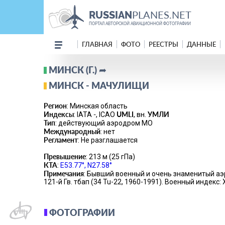
PLANES.NET
RUSSIAN
ПОРТАЛ АВТОРСКОЙ АВИАЦИОННОЙ ФОТОГРАФИИ
ГЛАВНАЯ
ФОТО
РЕЕСТРЫ
ДАННЫЕ
МИНСК (Г.) ➦
МИНСК - МАЧУЛИЩИ
Регион
: Минская область
Индексы
-
UMLI
УМЛИ
: IATA
, ICAO
, вн.
Тип
: действующий аэродром МО
Международный
: нет
Регламент
: Не разглашается
Превышение
: 213 м (25 гПа)
КТА
:
E53.77°, N27.58°
Примечания
: Бывший военный и очень знаменитый аэр
121-й Гв. тбап (34 Tu-22, 1960-1991). Военный индек
ФОТОГРАФИИ