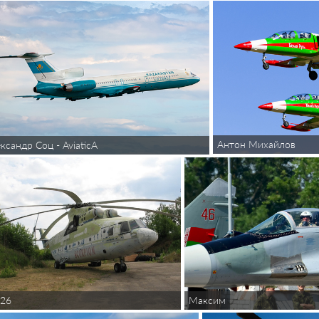
Антон Михайлов
ксандр Соц - AviaticA
26
Максим