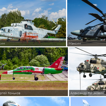
сим
Максим
ргей Коньков
Александр Кулакович