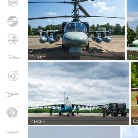
Мак
Максим
Се
Максим