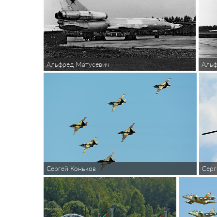
Альфред Матусевич
Альф
Сергей Коньков
Серг