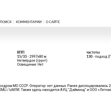
ПОИСК
КОММЕНТАРИИ
О САЙТЕ
ВПП
частоты
:
:
15/33
130
- 2997x80 м
- подход (
Нетвёрдое (грунт)
Освещение: Нет
одром МО СССР. Оператор: нет данных. Ранее дислоцировались 201
с: XMLI / ЬМЛИ. Также здесь находится АУЦ "Даймонд" и ООО «Летна