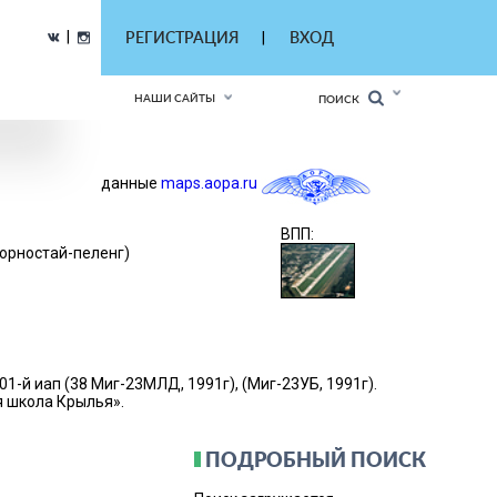
|
РЕГИСТРАЦИЯ
ВХОД
|
НАШИ САЙТЫ
ПОИСК
данные
maps.aopa.ru
ВПП:
Горностай-пеленг)
-й иап (38 Mиг-23MЛД, 1991г), (Mиг-23УБ, 1991г).
я школа Крылья».
ПОДРОБНЫЙ ПОИСК