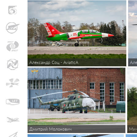
Александр Соц - AviaticA
Але
Дмитрий Молокович
Ми-