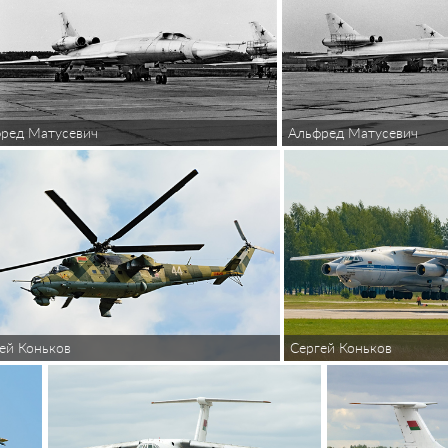
ред Матусевич
Альфред Матусевич
ей Коньков
Сергей Коньков