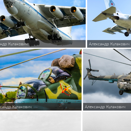
Александр Кулакович
ндр Кулакович
сандр Кулакович
Александр Кулакович