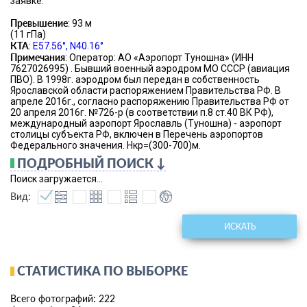
заявке.
Превышение
: 93 м
(11 гПа)
КТА
:
E57.56°, N40.16°
Примечания
: Оператор: АО «Аэропорт Туношна» (ИНН
7627026995) . Бывший военный аэродром МО СССР (авиация
ПВО). В 1998г. аэродром был передан в собственность
Ярославской области распоряжением Правительства РФ. В
апреле 2016г., согласно распоряжению Правительства РФ от
20 апреля 2016г. №726-р (в соответствии п.8 ст.40 ВК РФ),
международный аэропорт Ярославль (Туношна) - аэропорт
столицы субъекта РФ, включен в Перечень аэропортов
Федерального значения. Нкр=(300-700)м.
ПОДРОБНЫЙ ПОИСК ↓
Поиск загружается...
Вид:
ИСКАТЬ
СТАТИСТИКА ПО ВЫБОРКЕ
Всего фотографий: 222