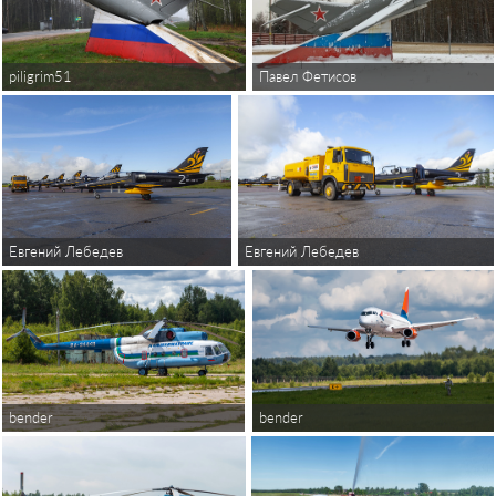
piligrim51
Павел Фетисов
Евгений Лебедев
Евгений Лебедев
bender
bender