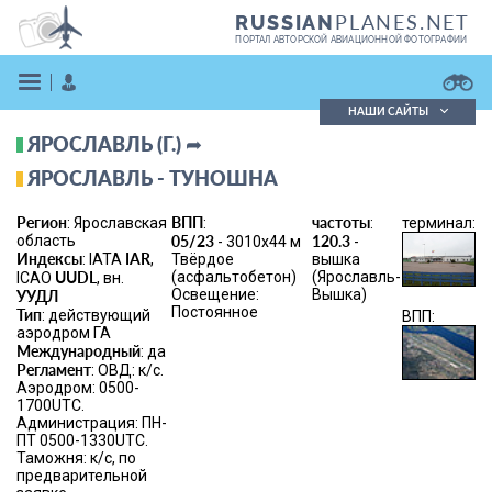
PLANES.NET
RUSSIAN
ПОРТАЛ АВТОРСКОЙ АВИАЦИОННОЙ ФОТОГРАФИИ
НАШИ САЙТЫ
ЯРОСЛАВЛЬ (Г.) ➦
Поиск фотографий
Поиск в реестре
ЯРОСЛАВЛЬ - ТУНОШНА
Кратко
Подробно
Регион
ВПП
частоты
: Ярославская
:
:
терминал:
ВОЙТИ
область
05/23
120.3
- 3010x44 м
-
Индексы
IAR
: IATA
,
Твёрдое
вышка
UUDL
(асфальтобетон)
(Ярославль-
ICAO
, вн.
Освещение:
Вышка)
УУДЛ
Постоянное
Тип
: действующий
ВПП:
аэродром ГА
Международный
: да
Регламент
: ОВД: к/с.
Аэродром: 0500-
ЗАРЕГИСТРИРОВАТЬСЯ
1700UTC.
Администрация: ПН-
ПТ 0500-1330UTC.
Таможня: к/с, по
предварительной