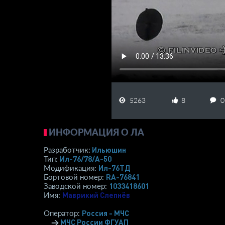
5263
8
0
ИНФОРМАЦИЯ О ЛА
Ильюшин
Разработчик:
Ил-76/78/А-50
Тип:
Ил-76ТД
Модификация:
RA-76841
Бортовой номер:
1033418601
Заводской номер:
Маврикий Слепнёв
Имя:
Россия - МЧС
Оператор:
→
МЧС России ФГУАП