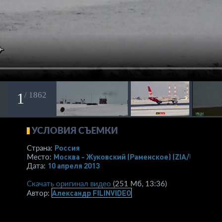
1
/ 1862
УСЛОВИЯ СЪЕМКИ
Россия
Страна:
Москва - Жуковский (Раменское)
(ZIA/UUBW)
Место:
10 апреля 2013
Дата:
Скачать оригинал видео
(251 Мб, 13:36)
Александр FILINVIDEO
Автор: