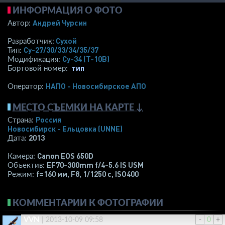
ИНФОРМАЦИЯ О ФОТО
Андрей Чурсин
Автор:
Сухой
Разработчик:
Су-27/30/33/34/35/37
Тип:
Су-34 (Т-10В)
Модификация:
тип
Бортовой номер:
НАПО - Новосибирское АПО
Оператор:
МЕСТО СЪЕМКИ НА КАРТЕ ↓
Россия
Страна:
Новосибирск - Ельцовка
(UNNE)
2013
Дата:
Canon EOS 650D
Камера:
EF70-300mm f/4-5.6 IS USM
Объектив:
f=160 мм
,
F8
,
1/1250 с
,
ISO400
Режим:
КОММЕНТАРИИ К ФОТОГРАФИИ
VVN
|
2013-10-09 09:58
-
0
+