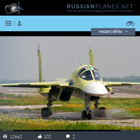
PLANES.NET
RUSSIAN
ПОРТАЛ АВТОРСКОЙ АВИАЦИОННОЙ ФОТОГРАФИИ
НАШИ САЙТЫ
Поиск фотографий
Поиск в реестре
Кратко
Подробно
ВОЙТИ
ЗАРЕГИСТРИРОВАТЬСЯ
12662
102
2