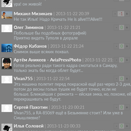
ура! он живой!
Михаил Мизикаев
|
2013-11-22 20:39
-
-1
+
Не так Илья! Надо Кричать Нe is alive!!!!Аlive!!!
Олег Зиминов
|
2013-11-22 21:21
-
0
+
Побольше бы подобных фотографий)
Приятно видеть Туполя в дюрале
Фёдор Кабанов
|
2013-11-22 21:24
-
0
+
Снимок выше всяких похвал.
Артём Аникеев - AviaPressPhoto
|
2013-11-22 21:55
-
0
+
Готов реально ради такого кадра смотаться в Самару,
только знать бы когда облет будет...
Vivan755
|
2013-11-22 22:54
-
0
+
Эта машина полетит перед покраской ещё раз через 2-3 дня,
потом до весны голых тушек не будет точно, если не
больше. Ближайшая с ремонта — ейская эмка, но, похоже, её
перекрашивать не будут.
Сергей Пахотин
|
2013-11-23 00:21
-
0
+
Vivan755, а RA-85069 ещё в Безымянке стоит? Или уже в
Смышляевке?
Илья Соловей
|
2013-11-23 00:33
-
0
+