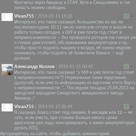
Контакты через Авиакор и СГАУ. Хотя в Смышляевку и так
попасть можно свободно.
Vivan755
|
2014-01-13 19:20
-
0
+
Интересно, кто такое сказанул, большинство из нас на
посленовогодние 10-11 число написали отгула и вышли на
работу только сегодня, а 069-я уже почти год стоит в
неприкосновенности — без проворота роторов (не говоря уж
о гонках двигателей), обслуживания аккумуляторов и пр.,
чтобы просто поднять машину в воздух, её нужно неделю
охаживать, чтобы поднять её позволили бумаги — ещё
дольше.
Александр Козлов
|
2014-01-15 00:42
-
0
+
Интересно, кто такое сказанул "а 069-я уже почти год стоит
в неприкосновенности"?! Нормальные такие округления
(допускА), если учесть информацию из карточки этого борта
о неприкосновенности: "... Последняя посадка 25.04.2013 на
заводской аэродром Самарского авиационного завода
Авиакор..."
Vivan755
|
2014-01-15 06:49
-
0
+
Я сказанул, благо стоит под окнами. 8 месяцев или 12 — не
суть, если учесть, при стоянке больше какого срока
двигатели уже надо консервировать, в какие аккумуляторам
делать КТЦ.
Авторизуйтесь на сайте, чтобы добавить комментарий.