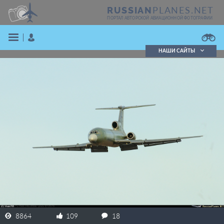
PLANES.NET
RUSSIAN
ПОРТАЛ АВТОРСКОЙ АВИАЦИОННОЙ ФОТОГРАФИИ
НАШИ САЙТЫ
Поиск фотографий
Поиск в реестре
Кратко
Подробно
ВОЙТИ
ЗАРЕГИСТРИРОВАТЬСЯ
8864
109
18