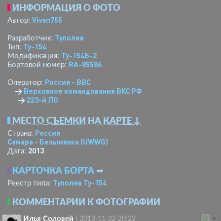
ИНФОРМАЦИЯ О ФОТО
Vivan755
Автор:
Туполев
Разработчик:
Ту-154
Тип:
Ту-154Б-2
Модификация:
RA-85586
Бортовой номер:
Россия - ВВС
Оператор:
→
Верховное командования ВКС РФ
→
223-й ЛО
МЕСТО СЪЕМКИ НА КАРТЕ ↓
Россия
Страна:
Самара - Безымянка
(UWWG)
2013
Дата:
КАРТОЧКА БОРТА
➦
Туполев Ту-154
Реестр типа:
КОММЕНТАРИИ К ФОТОГРАФИИ
Илья Соловей
|
2013-11-22 20:22
-
0
+