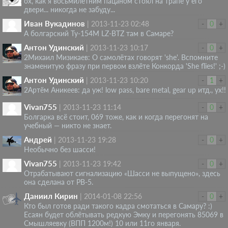
ох, как я восьмилетним пацаном стоял на трапе у его
двери... никогда не забуду...
Иван Вукадинов
|
2013-11-23 02:48
-
0
+
А болгарский Ту-154M LZ-BTZ там в Самаре?
Антон Удинский
|
2013-11-23 10:17
-
0
+
2Михаил Мизикаев: О самолётах говорят 'she'. Вспомните
знаменитую фразу при первом взлёте Конкорда 'She flies!' ;-)
Антон Удинский
|
2013-11-23 10:20
-
1
+
2Артём Аникеев: да уж! low pass, bare metal, gear up итд., ух!!
Vivan755
|
2013-11-23 11:14
-
0
+
Болгарка всё стоит, 069 тоже, как и когда перегонят на
учебный — никто не знает.
Андрей
|
2013-11-23 19:28
-
0
+
Необычно без шасси!
Vivan755
|
2013-11-23 19:42
-
0
+
Отрабатывают сигнализацию «Шасси не выпущено», здесь
она сделана от РВ-5.
Даниил Кирин
|
2014-01-08 22:56
-
0
+
Кто был готов ради такого кадра смотаться в Самару? :)
Есаян будет облётывать редкую Эмку и перегонять 85069 в
Смышляевку (ВПП 1200м!) 10 или 11го января.