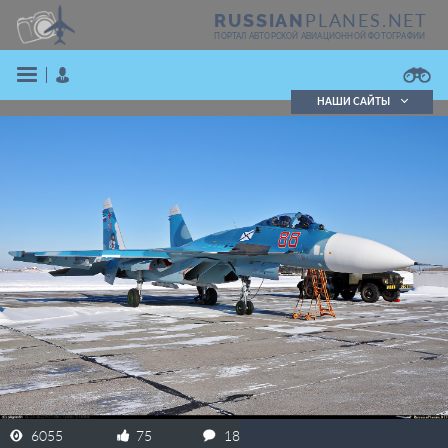
PLANES.NET
RUSSIAN
ПОРТАЛ АВТОРСКОЙ АВИАЦИОННОЙ ФОТОГРАФИИ
НАШИ САЙТЫ
Поиск фотографий
Поиск в реестре
Кратко
Подробно
ВОЙТИ
ЗАРЕГИСТРИРОВАТЬСЯ
6055
75
18