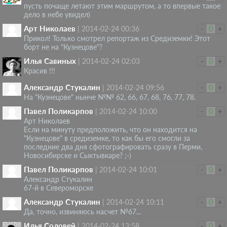
пусть почаще летают этим маршрутом, а то впервые такое
дело в небе увидел)
Арт Николаев
|
2014-02-24 00:36
-
0
+
Прикол! Только смотрел репортаж из Средиземки! Этот
борт не на "Кузнецове"?
Илья Савиных
|
2014-02-24 02:03
-
0
+
Красив !!!
Александр Стукалин
|
2014-02-24 09:56
-
0
+
На "Кузнецове" нынче №№ 62, 66, 67, 68, 76, 77, 78.
Павел Поликарпов
|
2014-02-24 10:00
-
0
+
Арт Николаев
Если на минуту предположить, что он находится на
"Кузнецове" в средиземке, то как бы его смогли за
последние два дня сфотографировать сразу в Перми,
Новосибирске и Сыктывкаре? ;-)
Павел Поликарпов
|
2014-02-24 10:01
-
0
+
Александр Стукалин
67-й в Североморске
Александр Стукалин
|
2014-02-24 10:11
-
0
+
Да, точно, извиняюсь насчет №67...
Илья Соловей
|
2014-02-24 13:58
-
0
+