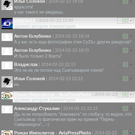
Илья Соловей
|
2014-02-23 14:58
-
0
+
кррасота!
у нас такого не увидишь.
piligrim51
|
2014-02-23 15:49
-
0
+
удалено автором комментария
Антон Голубенко
|
2014-02-23 18:54
-
0
+
А у вас есть еще фотографии этих Су33,с других ракурсов?
Антон Голубенко
|
2014-02-23 18:55
-
0
+
И было только 2 борта?
Владислав
|
2014-02-23 22:11
-
0
+
Это не их ли потом над Сыктывкаром сняли?
Илья Соловей
|
2014-02-23 22:12
-
0
+
их.
Роман Имполитов - AviaPressPhoto
|
2014-02-23 22:12
-
0
+
удалено автором комментария
Александр Стукалин
|
2014-02-23 22:22
-
0
+
Да, если попробовать "повоевать" по глобусу, то видно, что
Сыктывкар то фактически прям на прямой "Пермь-
Североморск"... :-)
Роман Имполитов - AviaPressPhoto
|
2014-02-23 23:27
-
0
+