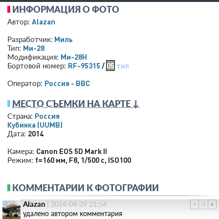
ИНФОРМАЦИЯ О ФОТО
Alazan
Автор:
Миль
Разработчик:
Ми-28
Тип:
Ми-28Н
Модификация:
RF-95315
/
05
тип
Бортовой номер:
Россия - ВВС
Оператор:
МЕСТО СЪЕМКИ НА КАРТЕ ↓
Россия
Страна:
Кубинка
(UUMB)
2014
Дата:
Canon EOS 5D Mark II
Камера:
f=160 мм
,
F8
,
1/500 с
,
ISO100
Режим:
КОММЕНТАРИИ К ФОТОГРАФИИ
Alazan
|
2014-04-29 21:54
-
0
+
удалено автором комментария