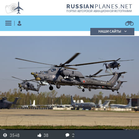
PLANES.NET
RUSSIAN
ПОРТАЛ АВТОРСКОЙ АВИАЦИОННОЙ ФОТОГРАФИИ
НАШИ САЙТЫ
Поиск фотографий
Поиск в реестре
Кратко
Подробно
ВОЙТИ
ЗАРЕГИСТРИРОВАТЬСЯ
3548
38
2