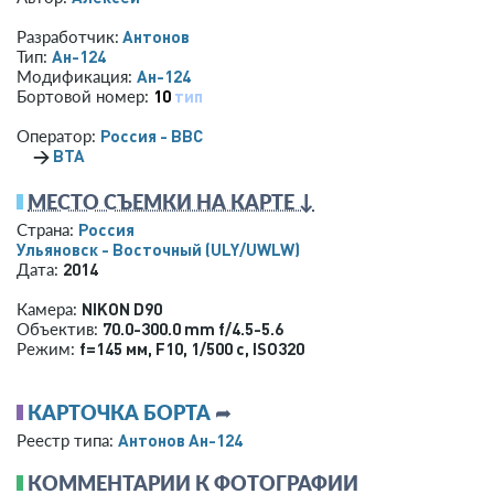
Антонов
Разработчик:
Ан-124
Тип:
Ан-124
Модификация:
10
тип
Бортовой номер:
Россия - ВВС
Оператор:
→
ВТА
МЕСТО СЪЕМКИ НА КАРТЕ ↓
Россия
Страна:
Ульяновск - Восточный
(ULY/UWLW)
2014
Дата:
NIKON D90
Камера:
70.0-300.0 mm f/4.5-5.6
Объектив:
f=145 мм
,
F10
,
1/500 с
,
ISO320
Режим:
КАРТОЧКА БОРТА
➦
Антонов Ан-124
Реестр типа:
КОММЕНТАРИИ К ФОТОГРАФИИ