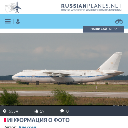
PLANES.NET
RUSSIAN
ПОРТАЛ АВТОРСКОЙ АВИАЦИОННОЙ ФОТОГРАФИИ
НАШИ САЙТЫ
Поиск фотографий
Поиск в реестре
Кратко
Подробно
ВОЙТИ
ЗАРЕГИСТРИРОВАТЬСЯ
5554
29
0
ИНФОРМАЦИЯ О ФОТО
Алексей
Автор: