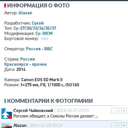
ИНФОРМАЦИЯ О ФОТО
Alazan
Автор:
Сухой
Разработчик:
Су-27/30/33/34/35/37
Тип:
Су-30СМ
Модификация:
тип
Бортовой номер:
Россия - ВВС
Оператор:
Россия
Страна:
Красноярск - прочее
2014
Дата:
Canon EOS 5D Mark II
Камера:
f=275 мм
,
F8
,
1/1000 с
,
ISO160
Режим:
КОММЕНТАРИИ К ФОТОГРАФИИ
Сергей Чайковский
|
2014-10-27 23:01
-
0
+
Рогозин обещает, а Соколы России делают ...
Alazan
|
2014-10-28 00:14
-
0
+