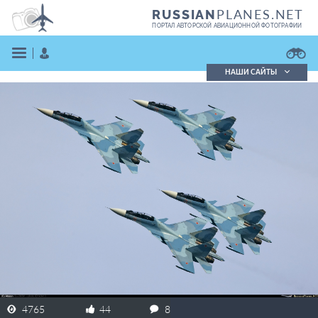
PLANES.NET
RUSSIAN
ПОРТАЛ АВТОРСКОЙ АВИАЦИОННОЙ ФОТОГРАФИИ
НАШИ САЙТЫ
Поиск фотографий
Поиск в реестре
Кратко
Подробно
ВОЙТИ
ЗАРЕГИСТРИРОВАТЬСЯ
4765
44
8