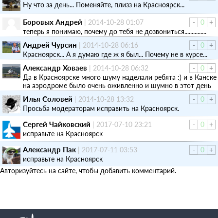
Ну что за день... Поменяйте, плизз на Красноярск...
Боровых Андрей
|
2014-10-28 01:07
-
0
+
теперь я понимаю, почему до тебя не дозвониться...............
Андрей Чурсин
|
2014-10-28 06:16
-
0
+
Красноярск... А я думаю где ж я был... Почему не в курсе...
Александр Ховаев
|
2014-10-28 06:32
-
0
+
Да в Красноярске много шуму наделали ребята :) и в Канске
на аэродроме было очень оживленно и шумно в этот день
Илья Соловей
|
2014-10-28 13:32
-
0
+
Просьба модераторам исправить на Красноярск.
Сергей Чайковский
|
2017-07-10 23:21
-
0
+
исправьте на Красноярск
Александр Пак
|
2017-07-11 03:53
-
0
+
исправьте на Красноярск
Авторизуйтесь на сайте, чтобы добавить комментарий.