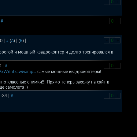
-
0
+
|
#
-
0
+
-
0
+
10
|
#
(
A
)
|
(
R
)
|
орогой и мощный квадрокоптер и долго тренировался в
0
|
#
-
0
+
02xW6nTxaw&amp...
самые мощные квадрокоптеры!
ятно классные снимки!!! Прямо теперь захожу на сайт в
е самолета :)
1:34
|
#
-
0
+