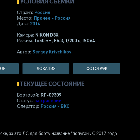
УСЛОВИЯ СЪЕМКИ
Россия
Страна:
Прочее - Россия
Место:
2014
Дата:
NIKON D3X
Камера:
f=50 мм
,
F6.3
,
1/200 с
,
ISO64
Режим:
Sergey Krivchikov
Автор:
ТОР
ЛОКАЦИЯ
ФОТОГРАФ
ТЕКУЩЕЕ СОСТОЯНИЕ
RF-09309
Бортовой:
на хранении
Статус:
Россия - ВКС
Оператор:
е, за это ЛС дал борту название "попугай". С 2017 года