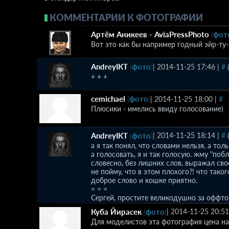
КОММЕНТАРИИ К ФОТОГРАФИИ
Артём Аникеев - AviaPressPhoto
(
фот
Вот это как бы например годный эйр-ту
AndreyIKT
(
фото
)
|
2014-11-25 17:46
|
#
+ + +
cemichael
(
фото
)
|
2014-11-25 18:00
|
#
Плюсики - имелись ввиду голосование)
AndreyIKT
(
фото
)
|
2014-11-25 18:14
|
#
а я так понял, что словами нельзя, а тол
а голосовать, я и так голосую. жму "поб
словесно, без лишних слов, выражал сво
не пойму, что в этом плохого?! что таког
доброе слово и кошке приятно.
= = =
Сергей, простите великодушно за оффто
Куба Йирасек
(
фото
)
|
2014-11-25 20:51
Для моделистов эта фотография цена на 