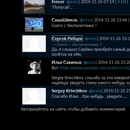
Fencer
(
фото
)
|
2014-11-26 07:14
|
#
(
R
)
|
"Попугай"...
СашаШмель
(
фото
)
|
2014-11-26 13:46
Снято с беспилотника ?
Сергей Рябцев
(
фото
)
|
2014-11-26 14:
>>Снято с беспилотника ?
Да, я слышал Серёжа приобрёл самый д
полётах на нём.
Илья Савиных
(
фото
)
|
2014-11-26 21:2
Вот
https://www.youtube.com/watch?v=I
Sergey Krivchikov, спасибо за эти неверо
надежде увидеть спину какого-нибудь ещ
Sergey Krivchikov
(
фото
)
|
2014-11-26 2
Спасибо Илья .. Как нибудь , увидите ....
Авторизуйтесь на сайте, чтобы добавить комментарий.