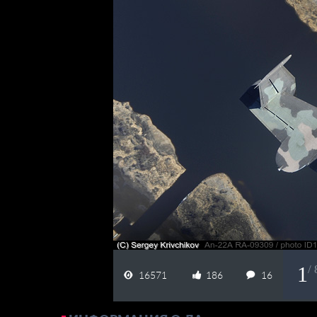
1
/
16571
186
16