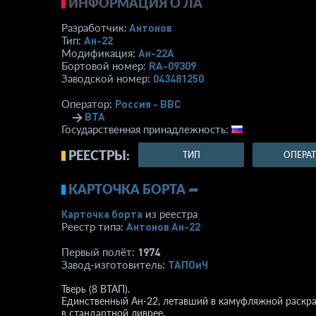
ИНФОРМАЦИЯ О ЛА
Антонов
Разработчик:
Ан-22
Тип:
Ан-22А
Модификация:
RA-09309
Бортовой номер:
043481250
Заводской номер:
Россия - ВВС
Оператор:
→
ВТА
Государственная принадлежность:
РЕЕСТРЫ:
ТИП
ОПЕРА
КАРТОЧКА БОРТА ➦
Карточка борта
из реестра
Антонов Ан-22
Реестр типа:
1974
Первый полёт:
ТАПОиЧ
Завод-изготовитель:
Тверь (8 ВТАП).
Единственный Ан-22, летавший в камуфляжной раскраск
в стандартной ливрее.