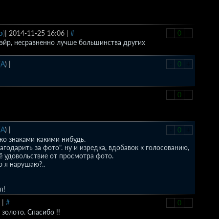
о
)
|
2014-11-25 16:06
|
#
-
0
+
-эйр, несравненно лучше большинства других
(
A
)
|
-
0
+
-
0
+
(
A
)
|
-
0
+
ько знаками какими нибудь.
лагодарить за фото". ну и изредка, вдобавок к голосованию,
ё удовольствие от просмотра фото.
о я нарушаю?..
п!
|
#
-
0
+
золото. Спасибо !!