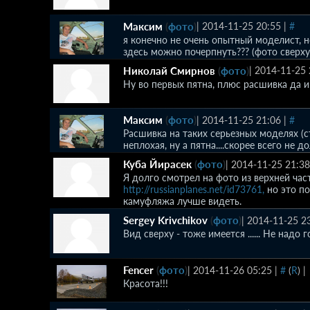
Максим
(
фото
)
|
2014-11-25 20:55
|
#
я конечно не очень опытный моделист, 
здесь можно почерпнуть??? (фото сверху 
Николай Смирнов
(
фото
)
|
2014-11-25 
Ну во первых пятна, плюс расшивка да 
Максим
(
фото
)
|
2014-11-25 21:06
|
#
Расшивка на таких серьезных моделях (с
неплохая, ну а пятна....скорее всего не 
Куба Йирасек
(
фото
)
|
2014-11-25 21:38
Я долго смотрел на фото из верхней час
http://russianplanes.net/id73761,
но это по
камуфляжа лучше видеть.
Sergey Krivchikov
(
фото
)
|
2014-11-25 2
Вид сверху - тоже имеется ...... Не надо го
Fencer
(
фото
)
|
2014-11-26 05:25
|
#
(
R
)
|
Красота!!!