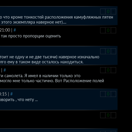
-
0
+
но что кроме тонкостей расположения камуфляжных пятен
этого экземпляра наверное нет)....
21:00
|
#
-
0
+
и так просто пропорции оценить
-
0
+
тоит не одну и не две тысячи) наверное изначально
долго ему в таком виде осталось находиться.
|
#
-
0
+
ти самолета. Я имел в наличии только это
могло мне только частично. Вот Расположение полей
3:15
|
#
-
0
+
ворить , что нету ...
-
0
+