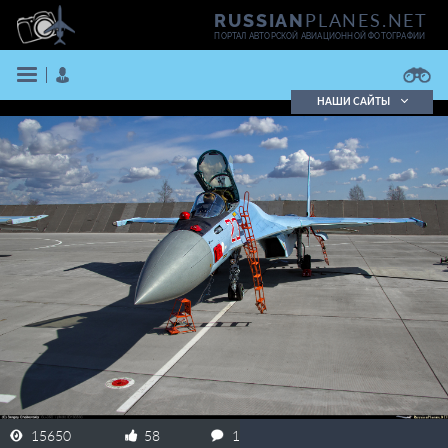
PLANES.NET
RUSSIAN
ПОРТАЛ АВТОРСКОЙ АВИАЦИОННОЙ ФОТОГРАФИИ
НАШИ САЙТЫ
Поиск фотографий
Поиск в реестре
Кратко
Подробно
ВОЙТИ
ЗАРЕГИСТРИРОВАТЬСЯ
15650
58
1