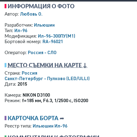
ИНФОРМАЦИЯ О ФОТО
Любовь O.
Автор:
Ильюшин
Разработчик:
Ил-96
Тип:
Ил-96-300ПУ(М1)
Модификация:
RA-96021
Бортовой номер:
Россия - СЛО
Оператор:
МЕСТО СЪЕМКИ НА КАРТЕ ↓
Россия
Страна:
Санкт-Петербург - Пулково
(LED/ULLI)
2015
Дата:
NIKON D3100
Камера:
f=185 мм
,
F6.3
,
1/2500 с
,
ISO200
Режим:
КАРТОЧКА БОРТА
➦
Ильюшин Ил-96
Реестр типа: