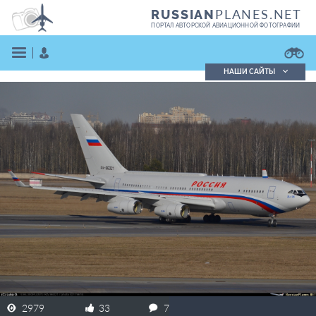
PLANES.NET
RUSSIAN
ПОРТАЛ АВТОРСКОЙ АВИАЦИОННОЙ ФОТОГРАФИИ
НАШИ САЙТЫ
Поиск фотографий
Поиск в реестре
Кратко
Подробно
ВОЙТИ
ЗАРЕГИСТРИРОВАТЬСЯ
2979
33
7