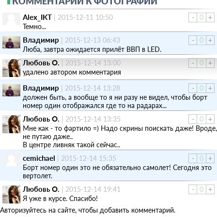
КОММЕНТАРИИ К ФОТОГРАФИИ
Alex_IKT
|
2015-12-11 10:50
-
0
+
Темно...
Владимир
|
2015-12-13 06:43
-
0
+
Люба, завтра ожидается прилёт ВВП в LED.
Любовь O.
|
2015-12-14 13:00
-
0
+
удалено автором комментария
Владимир
|
2015-12-14 13:28
-
0
+
должен быть, а вообще то я ни разу не видел, чтобы борт
номер один отображался где то на радарах...
Любовь O.
|
2015-12-14 13:35
-
0
+
Мне как - то фартило =) Надо скрины поискать даже! Вроде,
не путаю даже..
В центре ливняк такой сейчас..
cemichael
|
2015-12-14 15:35
-
0
+
Борт номер один это не обязательно самолет! Сегодня это
вертолет.
Любовь O.
|
2015-12-14 19:41
-
0
+
Я уже в курсе. Спасибо!
Авторизуйтесь на сайте, чтобы добавить комментарий.