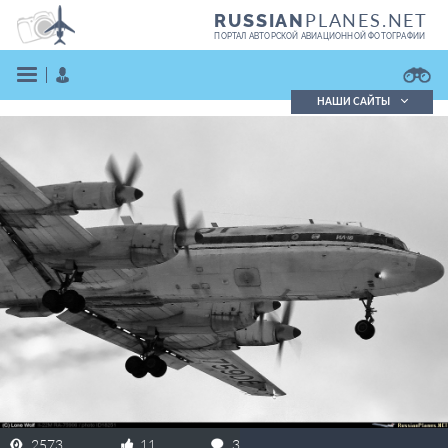
PLANES.NET
RUSSIAN
ПОРТАЛ АВТОРСКОЙ АВИАЦИОННОЙ ФОТОГРАФИИ
НАШИ САЙТЫ
Поиск фотографий
Поиск в реестре
Кратко
Подробно
ВОЙТИ
ЗАРЕГИСТРИРОВАТЬСЯ
2573
11
3