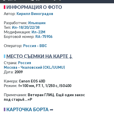
ИНФОРМАЦИЯ О ФОТО
Кирилл Виноградов
Автор:
Ильюшин
Разработчик:
Ил-18/20/22/38
Тип:
Ил-22М
Модификация:
RA-75906
Бортовой номер:
Россия - ВВС
Оператор:
МЕСТО СЪЕМКИ НА КАРТЕ ↓
Россия
Страна:
Москва - Чкаловский
(CKL/UUMU)
2009
Дата:
Canon EOS 40D
Камера:
f=100 мм
,
F7.1
,
1/250 с
,
ISO400
Режим:
Ветеран ГЛИЦ. Ещё один закос
Примечания:
под старьё...=Р
КАРТОЧКА БОРТА
➦