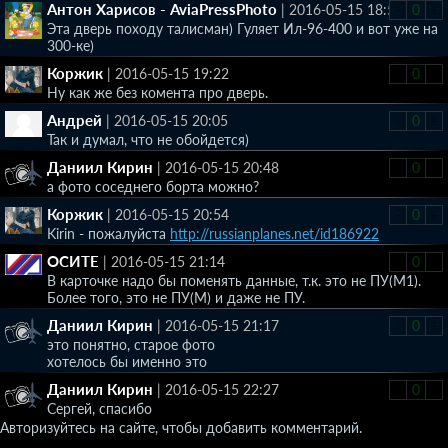
Антон Харисов - AviaPressPhoto
|
2016-05-15 18:55
-
0
+
Эта дверь походу талисман) Гуляет Ил-96-400 и вот уже на
300-ке)
Коржик
|
2016-05-15 19:22
-
0
+
Ну как же без комента про дверь.
Андрей
|
2016-05-15 20:05
-
0
+
Так и думал, что не обойдется)
Даниил Кирин
|
2016-05-15 20:48
-
0
+
а фото соседнего борта можно?
Коржик
|
2016-05-15 20:54
-
0
+
Kirin - пожалуйста
http://russianplanes.net/id186922
ОСИТЕ
|
2016-05-15 21:14
-
0
+
В карточке надо бы поменять данные, т.к. это не ПУ(М1).
Более того, это не ПУ(М) и даже не ПУ.
Даниил Кирин
|
2016-05-15 21:17
-
0
+
это понятно, старое фото
хотелось бы именно это
Даниил Кирин
|
2016-05-15 22:27
-
0
+
Сергей, спасибо
Авторизуйтесь на сайте, чтобы добавить комментарий.