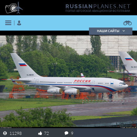
PLANES.NET
RUSSIAN
ПОРТАЛ АВТОРСКОЙ АВИАЦИОННОЙ ФОТОГРАФИИ
НАШИ САЙТЫ
Поиск фотографий
Поиск в реестре
Кратко
Подробно
ВОЙТИ
ЗАРЕГИСТРИРОВАТЬСЯ
11298
72
9