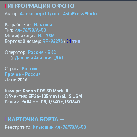
ИНФОРМАЦИЯ О ФОТО
Александр Шухов - AviaPressPhoto
Автор:
Ильюшин
Разработчик:
Ил-76/78/А-50
Тип:
Ил-78М
Модификация:
RF-94276
/
51
тип
Бортовой номер:
Россия - ВКС
Оператор:
→
Дальняя Авиация (ДА)
Россия
Страна:
Прочее - Россия
2016
Дата:
Canon EOS 5D Mark III
Камера:
EF24-105mm f/4L IS USM
Объектив:
f=84 мм
,
F8
,
1/640 с
,
ISO640
Режим:
КАРТОЧКА БОРТА
➦
Ильюшин Ил-76/78/А-50
Реестр типа: