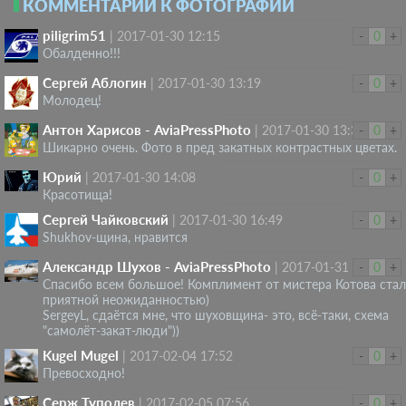
КОММЕНТАРИИ К ФОТОГРАФИИ
piligrim51
|
2017-01-30 12:15
-
0
+
Обалденно!!!
Сергей Аблогин
|
2017-01-30 13:19
-
0
+
Молодец!
Антон Харисов - AviaPressPhoto
|
2017-01-30 13:39
-
0
+
Шикарно очень. Фото в пред закатных контрастных цветах.
Юрий
|
2017-01-30 14:08
-
0
+
Красотища!
Сергей Чайковский
|
2017-01-30 16:49
-
0
+
Shukhov-щина, нравится
Александр Шухов - AviaPressPhoto
|
2017-01-31 16:47
-
0
+
Спасибо всем большое! Комплимент от мистера Котова стал
приятной неожиданностью)
SergeyL, сдаётся мне, что шуховщина- это, всё-таки, схема
"самолёт-закат-люди"))
Kugel Mugel
|
2017-02-04 17:52
-
0
+
Превосходно!
Серж Туполев
|
2017-02-05 07:56
-
0
+