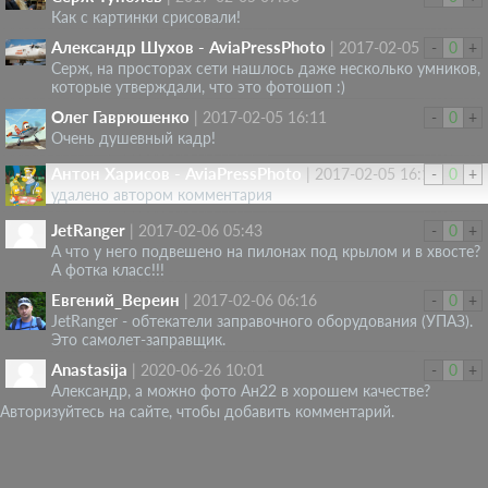
Как с картинки срисовали!
Александр Шухов - AviaPressPhoto
|
2017-02-05 16:07
-
0
+
Серж, на просторах сети нашлось даже несколько умников,
которые утверждали, что это фотошоп :)
Олег Гаврюшенко
|
2017-02-05 16:11
-
0
+
Очень душевный кадр!
Антон Харисов - AviaPressPhoto
|
2017-02-05 16:16
-
0
+
удалено автором комментария
JetRanger
|
2017-02-06 05:43
-
0
+
А что у него подвешено на пилонах под крылом и в хвосте?
А фотка класс!!!
Евгений_Вереин
|
2017-02-06 06:16
-
0
+
JetRanger - обтекатели заправочного оборудования (УПАЗ).
Это самолет-заправщик.
Anastasija
|
2020-06-26 10:01
-
0
+
Александр, а можно фото Ан22 в хорошем качестве?
Авторизуйтесь на сайте, чтобы добавить комментарий.