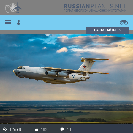
PLANES.NET
RUSSIAN
ПОРТАЛ АВТОРСКОЙ АВИАЦИОННОЙ ФОТОГРАФИИ
НАШИ САЙТЫ
Поиск фотографий
Поиск в реестре
Кратко
Подробно
ВОЙТИ
ЗАРЕГИСТРИРОВАТЬСЯ
12698
182
14