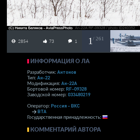
1
/ 261
2854
73
1
ИНФОРМАЦИЯ О ЛА
Антонов
Разработчик:
Ан-22
Тип:
Ан-22А
Модификация:
RF-09328
Бортовой номер:
033480219
Заводской номер:
Россия - ВКС
Оператор:
→
ВТА
Государственная принадлежность:
КОММЕНТАРИЙ АВТОРА