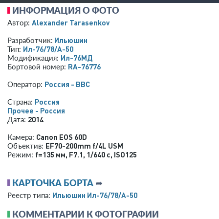
ИНФОРМАЦИЯ О ФОТО
Alexander Tarasenkov
Автор:
Ильюшин
Разработчик:
Ил-76/78/А-50
Тип:
Ил-76МД
Модификация:
RA-76776
Бортовой номер:
Россия - ВВС
Оператор:
Россия
Страна:
Прочее - Россия
2014
Дата:
Canon EOS 60D
Камера:
EF70-200mm f/4L USM
Объектив:
f=135 мм
,
F7.1
,
1/640 с
,
ISO125
Режим:
КАРТОЧКА БОРТА
➦
Ильюшин Ил-76/78/А-50
Реестр типа:
КОММЕНТАРИИ К ФОТОГРАФИИ