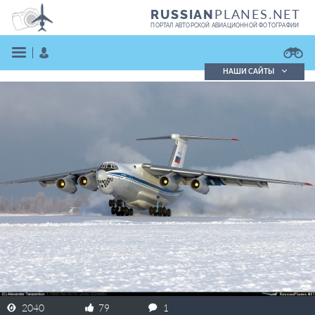
PLANES.NET
RUSSIAN
ПОРТАЛ АВТОРСКОЙ АВИАЦИОННОЙ ФОТОГРАФИИ
НАШИ САЙТЫ
Поиск фотографий
Поиск в реестре
Кратко
Подробно
ВОЙТИ
ЗАРЕГИСТРИРОВАТЬСЯ
2040
79
1