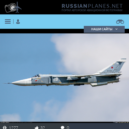
PLANES.NET
RUSSIAN
ПОРТАЛ АВТОРСКОЙ АВИАЦИОННОЙ ФОТОГРАФИИ
НАШИ САЙТЫ
Поиск фотографий
Поиск в реестре
Кратко
Подробно
ВОЙТИ
ЗАРЕГИСТРИРОВАТЬСЯ
1277
32
0