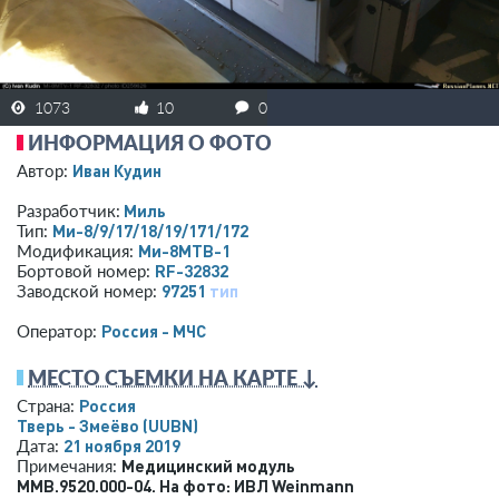
1073
10
0
ИНФОРМАЦИЯ О ФОТО
Иван Кудин
Автор:
Миль
Разработчик:
Ми-8/9/17/18/19/171/172
Тип:
Ми-8МТВ-1
Модификация:
RF-32832
Бортовой номер:
97251
тип
Заводской номер:
Россия - МЧС
Оператор:
МЕСТО СЪЕМКИ НА КАРТЕ ↓
Россия
Страна:
Тверь - Змеёво
(UUBN)
21 ноября 2019
Дата:
Медицинский модуль
Примечания:
ММВ.9520.000-04. На фото: ИВЛ Weinmann