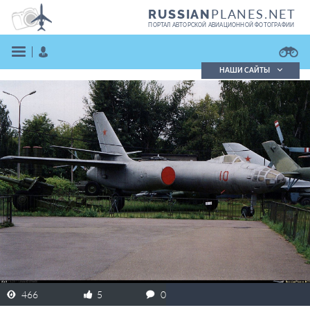
PLANES.NET
RUSSIAN
ПОРТАЛ АВТОРСКОЙ АВИАЦИОННОЙ ФОТОГРАФИИ
НАШИ САЙТЫ
Поиск фотографий
Поиск в реестре
Кратко
Подробно
ВОЙТИ
ЗАРЕГИСТРИРОВАТЬСЯ
466
5
0