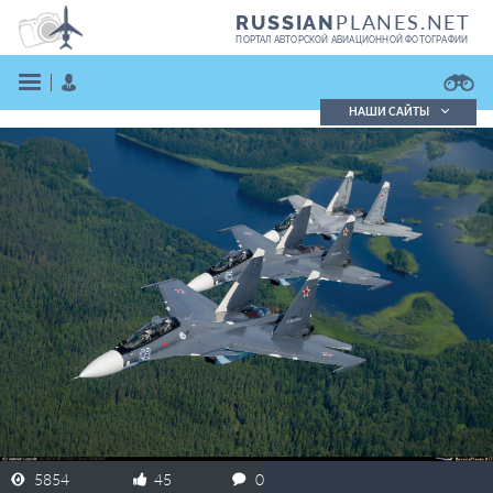
PLANES.NET
RUSSIAN
ПОРТАЛ АВТОРСКОЙ АВИАЦИОННОЙ ФОТОГРАФИИ
НАШИ САЙТЫ
Поиск фотографий
Поиск в реестре
Кратко
Подробно
ВОЙТИ
ЗАРЕГИСТРИРОВАТЬСЯ
5854
45
0