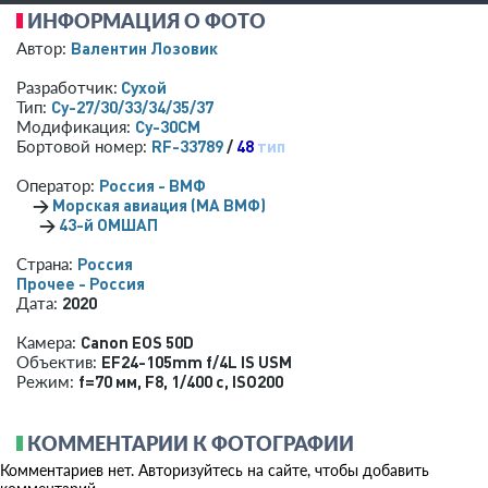
ИНФОРМАЦИЯ О ФОТО
Валентин Лозовик
Автор:
Сухой
Разработчик:
Су-27/30/33/34/35/37
Тип:
Су-30СМ
Модификация:
RF-33789
/
48
тип
Бортовой номер:
Россия - ВМФ
Оператор:
→
Морская авиация (МА ВМФ)
→
43-й ОМШАП
Россия
Страна:
Прочее - Россия
2020
Дата:
Canon EOS 50D
Камера:
EF24-105mm f/4L IS USM
Объектив:
f=70 мм
,
F8
,
1/400 с
,
ISO200
Режим:
КОММЕНТАРИИ К ФОТОГРАФИИ
Комментариев нет. Авторизуйтесь на сайте, чтобы добавить