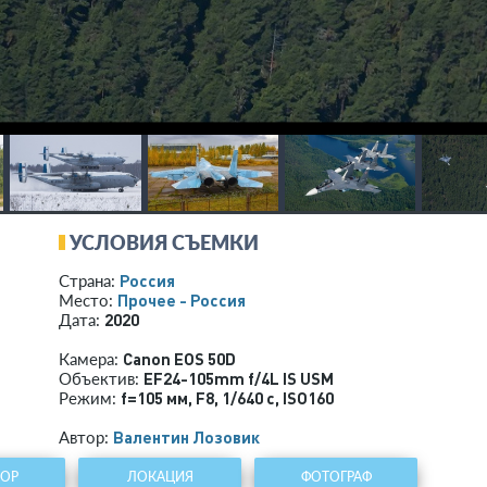
УСЛОВИЯ СЪЕМКИ
Россия
Страна:
Прочее - Россия
Место:
2020
Дата:
Canon EOS 50D
Камера:
EF24-105mm f/4L IS USM
Объектив:
f=105 мм
,
F8
,
1/640 с
,
ISO160
Режим:
Валентин Лозовик
Автор:
ТОР
ЛОКАЦИЯ
ФОТОГРАФ