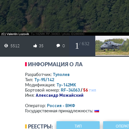
1
/ 632
5512
35
0
ИНФОРМАЦИЯ О ЛА
Туполев
Разработчик:
Ту-95/142
Тип:
Ту-142МК
Модификация:
RF-34063
/
56
тип
Бортовой номер:
Александр Можайский
Имя:
Россия - ВМФ
Оператор:
Государственная принадлежность:
РЕЕСТРЫ:
ТИП
ОПЕРА