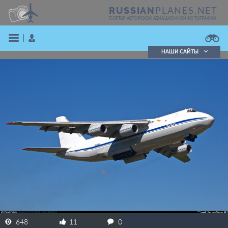
PLANES.NET
RUSSIAN
ПОРТАЛ АВТОРСКОЙ АВИАЦИОННОЙ ФОТОГРАФИИ
НАШИ САЙТЫ
Поиск фотографий
Поиск в реестре
Кратко
Подробно
ВОЙТИ
ЗАРЕГИСТРИРОВАТЬСЯ
648
11
0